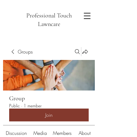
Professional Touch
Lawncare
Groups
Group
Public
·
1 member
Join
Discussion
Media
Members
About