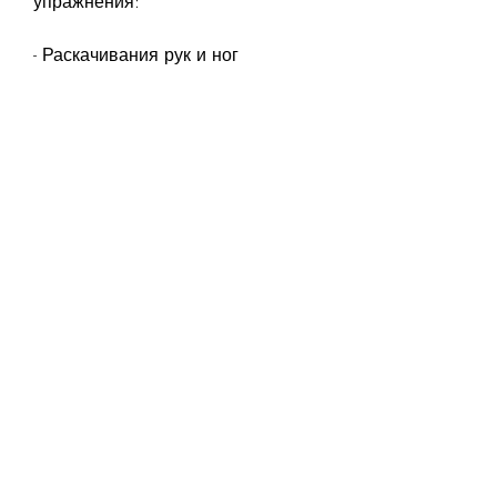
упражнения:
- Раскачивания рук и ног
- Скручивания туловища
- Наклоны в разные стороны
- Растяжки мышц
Кардиоупражнения
Далее следует перейти к 
кардиоупражнениям. Они 
помогают ускорить метаболизм и 
сжечь калории. Наиболее 
эффективными 
кардиоупражнениями являются:
- Бег на месте
- Скакалка
- Велосипедные прогулки