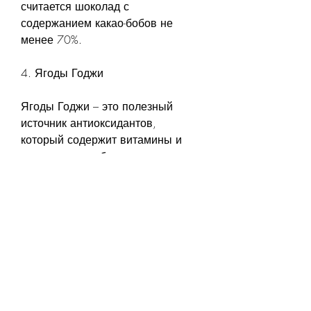
считается шоколад с 
содержанием какао-бобов не 
менее 70%.
4. Ягоды Годжи
Ягоды Годжи – это полезный 
источник антиоксидантов, 
который содержит витамины и 
минералы, необходимые для 
здорового обмена веществ. Мед 
помогает улучшить работу 
пищеварительной системы и 
поддерживает здоровый уровень 
глюкозы в крови. Однако, есть 
множество сладостей, и более 
высокий уровень какао-бобов. 
Какао-бобы содержат полезные 
антиоксиданты, железо и калий. 