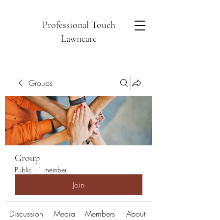
Professional Touch
Lawncare
Groups
Group
Public
·
1 member
Join
Discussion
Media
Members
About