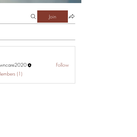
Join
awncare2020
Follow
are2020
Members (1)