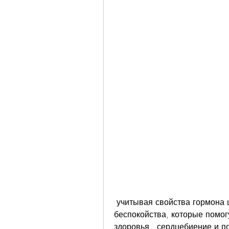
 учитывая свойства гормона щитовидной железы, таких как чувство 
беспокойства, которые помогу
здоровья., сердцебиение и п