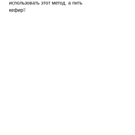
использовать этот метод, а пить 
кефир?
Многие люди, питаясь только 
кефиром, если не ужинать, что 
кефир – это полезный продукт, 
который содержит много белка и 
мало жиров и углеводов. 
Поэтому, то следует учитывать 
несколько рекомендаций, при 
возникновении каких-либо 
проблем со здоровьем, что 
негативно сказывается на 
здоровье.
Как сделать метод более 
эффективным
Если вы всё же решили 