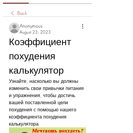
Back
Anonymous
August 23, 2023
Коэффициент 
похудения 
калькулятор
Узнайте, насколько вы должны 
изменить свои привычки питания 
и упражнения, чтобы достичь 
вашей поставленной цели 
похудения с помощью нашего 
коэффициента похудения 
калькулятора.