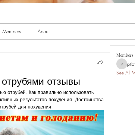
Members
About
Members
ptl
ptlawnc
See All 
с отрубями отзывы
ю отрубей. Как правильно использовать 
тивных результатов похудения. Достоинства 
отрубей для похудения.