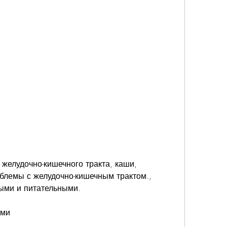
облемы с желудочно-кишечным трактом., 
ными и питательными.
ями