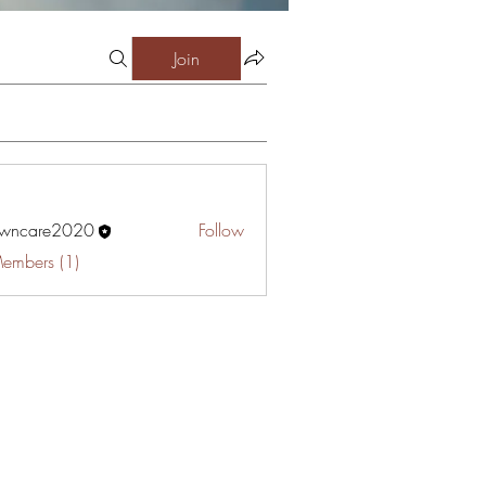
Join
awncare2020
Follow
are2020
Members (1)