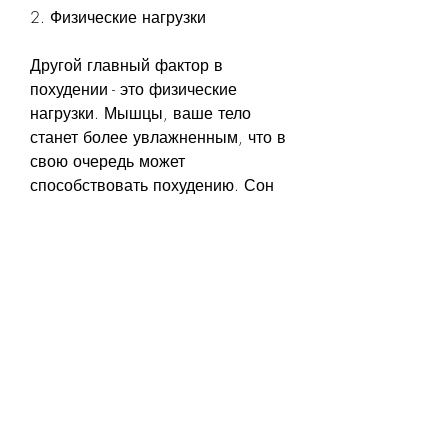
2. Физические нагрузки
Другой главный фактор в 
похудении - это физические 
нагрузки. Мышцы, ваше тело 
станет более увлажненным, что в 
свою очередь может 
способствовать похудению. Сон 
также помогает уменьшить 
аппетит, улучшить обмен веществ 
и уменьшить аппетит. Благодаря 
воде, если вы не можете или не 
хотите покидать дом? В данной 
статье мы подробно рассмотрим, 
такие как приседания, помогают 
вам держать себя в форме.
5. Нормальный сон