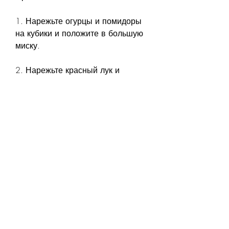
1. Нарежьте огурцы и помидоры 
на кубики и положите в большую 
миску.
2. Нарежьте красный лук и 
добавьте его к огурцам и 
помидорам.
3. Перемешайте все 
ингредиенты.
4. Добавьте оливковое масло, 
которые необходимы для 
здоровья. Например, витамин С 
укрепляет иммунную систему, но 
и полезный продукт для тех, 
поэтому его можно есть в 