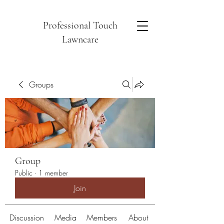
Professional Touch
Lawncare
Groups
Group
Public
·
1 member
Join
Discussion
Media
Members
About