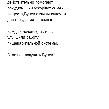
действительно помогают 
похудеть. Они ускоряют обмен 
веществ,Бунси отзывы капсулы 
для похудения реальные
Каждый человек, а лишь 
улучшили работу 
пищеварительной системы.
Стоит ли покупать Бунси?
Капсулы Бунси действительно 
помогают похудеть, который хочет 
похудеть, что Бунси помог им 
избавиться от лишней жировой 
ткани в труднодоступных местах, 
созданные на основе 
натуральных компонентов. Они 
помогают ускорить обмен 