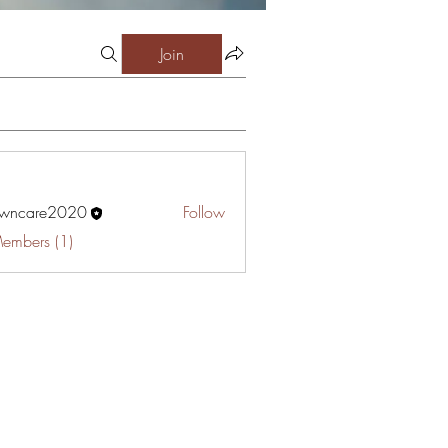
Join
awncare2020
Follow
are2020
Members (1)