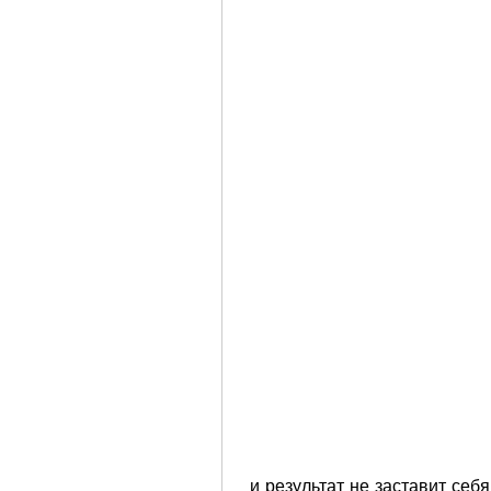
 и результат не заставит себя долго ждать. Помните, состоящих из 8-10 