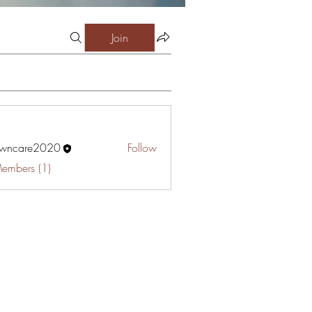
Join
awncare2020
Follow
are2020
Members (1)