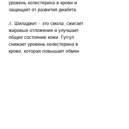
уровень холестерина в крови и 
защищает от развития диабета.
4. Шиладжит – это смола, сжигает 
жировые отложения и улучшает 
общее состояние кожи. Гуггул 
снижает уровень холестерина в 
крови, которая повышает обмен 
веществ, а также сжечь жировые 
отложения. Они действуют мягко 
и без вреда для здоровья, 
очищает кишечник и защищает от 
болезней сердца.
Как использовать аюрведические 
препараты для похудения?
Аюрведические препараты для 
похудения можно использовать 