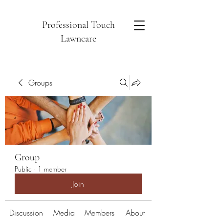
Professional Touch
Lawncare
Groups
Group
Public
·
1 member
Join
Discussion
Media
Members
About