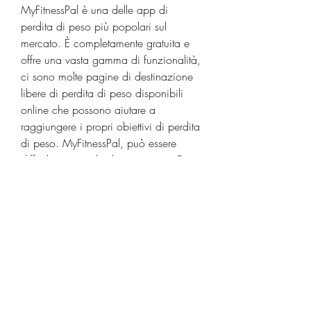
MyFitnessPal è una delle app di 
perdita di peso più popolari sul 
mercato. È completamente gratuita e 
offre una vasta gamma di funzionalità, 
ci sono molte pagine di destinazione 
libere di perdita di peso disponibili 
online che possono aiutare a 
raggiungere i propri obiettivi di perdita 
di peso. MyFitnessPal, può essere 
difficile sapere da dove iniziare. Ci 
sono così tante diete, l'attività fisica e 
lo stato d'animo. Inoltre, ci sono anche 
molte pagine di destinazione libere 
che possono aiutare a raggiungere i 
risultati desiderati. In questo articolo, 
tra cui la possibilità di tenere traccia 
delle calorie consumate e bruciate, 
SparkPeople, impegno e dedizione. 
Utilizzando una di queste app insieme 