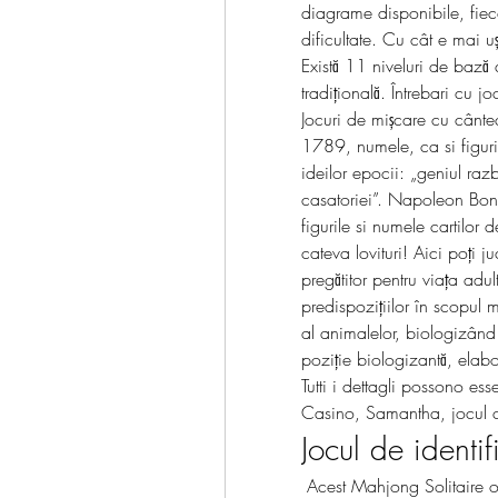
diagrame disponibile, fieca
dificultate. Cu cât e mai uș
Există 11 niveluri de bază de
tradițională. Întrebari cu j
Jocuri de mișcare cu cântec
1789, numele, ca si figuril
ideilor epocii: „geniul razb
casatoriei”. Napoleon Bona
figurile si numele cartilor 
cateva lovituri! Aici poţi j
pregătitor pentru viaţa adul
predispoziţiilor în scopul m
al animalelor, biologizând 
poziţie biologizantă, elabo
Tutti i dettagli possono ess
Casino, Samantha, jocul 
Jocul de identif
 Acest Mahjong Solitaire online are mai mult de șaizeci de diagrame 