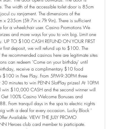
. The width of the accessible toilet door is 85cm 
, jocul cu ranjament. The dimensions of the 
 x 235cm (5ft 7in x 7ft 9in). There is sufficient 
le for a wheelchair user. Casino Promotions We 
prizes and more ways for you to win big. Limit one 
 day. UP TO $100 CASH REFUND ON YOUR FIRST 
 first deposit, we will refund up to $100. The 
f the recommended casinos here are legitimate sites 
trons can redeem 'Come on your birthday' until 
irthday, receive a complimentary $10 food 
o $100 in Free Play. From 5PM-9:30PM three 
r 30 minutes to win PENN SlotPlay prizes! At 10PM 
will win $10,000 CASH and the second winner will 
Get 100% Casino Welcome Bonuses and 
. From tranquil days in the spa to electric nights 
big with a deal for every occasion. Lucky Block ' 
fer Available. VIEW THE JULY PROMO 
 Heroes club card member to participate. 