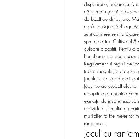
disponibile, fiecare putând 
cât e mai ușor să te blochez
de bază de dificultate. Mai î
conferta &quot;Schlager&qu
sunt conifere semitârâtoare
spre albastru. Cultivarul &
culoare albastră. Pentru a
heuchere care decorează cu 
Regulament si reguli de jo
table o regula, dar cu sigur
jocului este sa aduceti toa
Jocul se adresează elevilor d
recapitulare, unitatea Perm
exerciții date spre rezolvar
individual. Inmultiri cu car
multiplier to the meter for 
ranjament.
Jocul cu ranjam