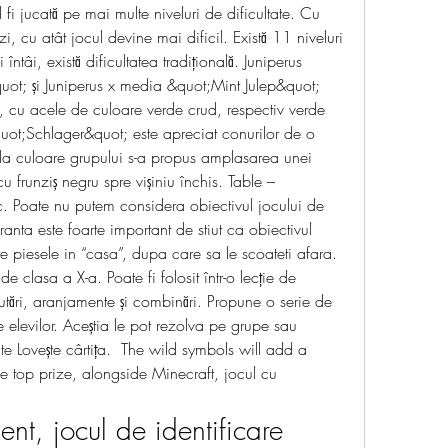
fi jucată pe mai multe niveluri de dificultate. Cu 
i, cu atât jocul devine mai dificil. Există 11 niveluri 
ntâi, există dificultatea tradițională. Juniperus 
ot; și Juniperus x media &quot;Mint Julep&quot; 
, cu acele de culoare verde crud, respectiv verde 
quot;Schlager&quot; este apreciat conurilor de o 
 da culoare grupului s-a propus amplasarea unei 
frunziș negru spre vișiniu închis. Table – 
c. Poate nu putem considera obiectivul jocului de 
anta este foarte important de stiut ca obiectivul 
te piesele in “casa”, dupa care sa le scoateti afara. 
e clasa a X-a. Poate fi folosit într-o lecție de 
utări, aranjamente și combinări. Propune o serie de 
e elevilor. Aceștia le pot rezolva pe grupe sau 
tite Lovește cârtița.  The wild symbols will add a 
the top prize, alongside Minecraft, jocul cu 
ent, jocul de identificare