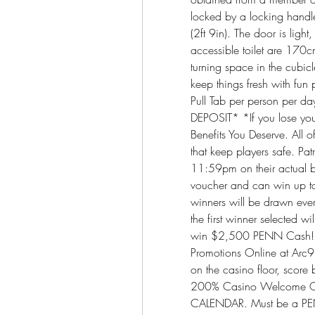
locked by a locking handle
(2ft 9in). The door is light
accessible toilet are 170cm
turning space in the cubic
keep things fresh with fun 
Pull Tab per person per
DEPOSIT* *If you lose your
Benefits You Deserve. All o
that keep players safe. Pa
11:59pm on their actual b
voucher and can win up t
winners will be drawn eve
the first winner selected 
win $2,500 PENN Cash! 
Promotions Online at Arc988
on the casino floor, score 
200% Casino Welcome Of
CALENDAR. Must be a PENN