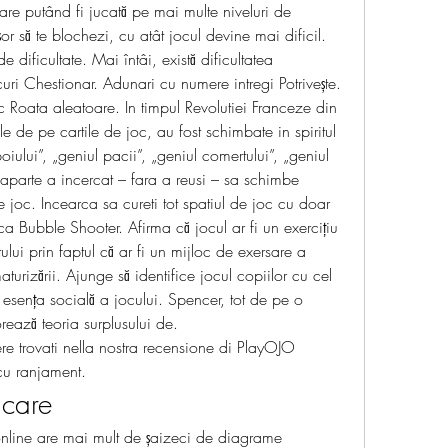
re putând fi jucată pe mai multe niveluri de 
or să te blochezi, cu atât jocul devine mai dificil. 
 dificultate. Mai întâi, există dificultatea 
ocuri Chestionar. Adunari cu numere intregi Potrivește. 
 Roata aleatoare. In timpul Revolutiei Franceze din 
e de pe cartile de joc, au fost schimbate in spiritul 
oiului”, „geniul pacii”, „geniul comertului”, „geniul 
parte a incercat – fara a reusi – sa schimbe 
de joc. Incearca sa cureti tot spatiul de joc cu doar 
uca Bubble Shooter. Afirma că jocul ar fi un exerciţiu 
tului prin faptul că ar fi un mijloc de exersare a 
aturizării. Ajunge să identifice jocul copiilor cu cel 
esenţa socială a jocului. Spencer, tot de pe o 
rează teoria surplusului de. 
ere trovati nella nostra recensione di PlayOJO 
cu ranjament.
icare