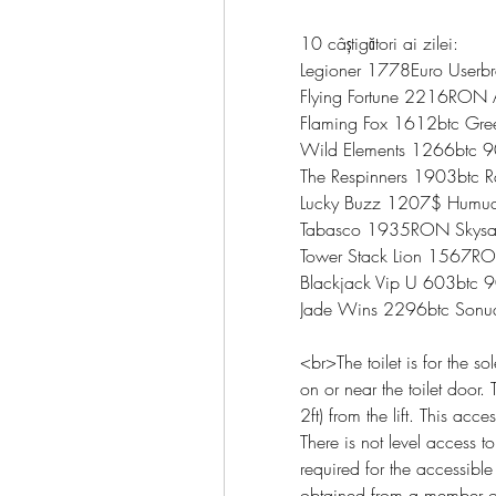
10 câștigători ai zilei:
Legioner 1778Euro Userbr
Flying Fortune 2216RON 
Flaming Fox 1612btc Gree
Wild Elements 1266btc 9
The Respinners 1903btc R
Lucky Buzz 1207$ Humua
Tabasco 1935RON Skysai
Tower Stack Lion 1567RO
Blackjack Vip U 603btc 9
Jade Wins 2296btc Sonua 
<br>The toilet is for the so
on or near the toilet door.
2ft) from the lift. This access
There is not level access to 
required for the accessible
obtained from a member of