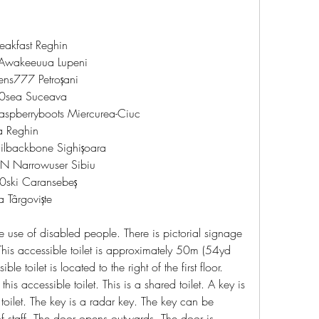
eakfast Reghin 
Awakeeuua Lupeni 
ns777 Petroșani 
0sea Suceava 
aspberryboots Miercurea-Ciuc 
 Reghin 
lbackbone Sighișoara 
N Narrowuser Sibiu 
0ski Caransebeș 
Târgoviște 
le use of disabled people. There is pictorial signage 
 This accessible toilet is approximately 50m (54yd 
ible toilet is located to the right of the first floor. 
this accessible toilet. This is a shared toilet. A key is 
 toilet. The key is a radar key. The key can be 
 staff. The door opens outwards. The door is 