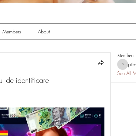
Members
About
Members
ptl
ptlawnc
See All 
ul de identificare