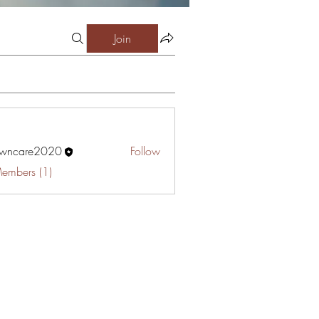
Join
awncare2020
Follow
are2020
Members (1)