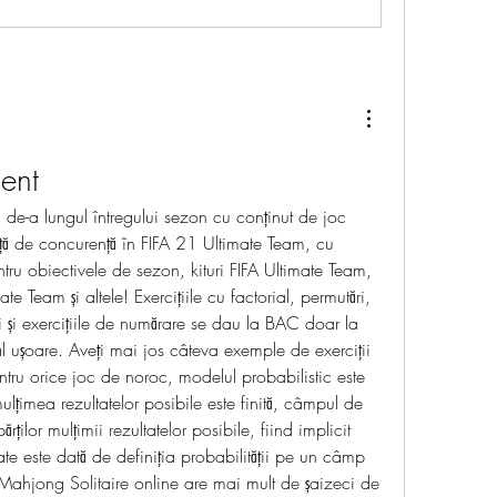
ent
de-a lungul întregului sezon cu conținut de joc 
ță de concurență în FIFA 21 Ultimate Team, cu 
ru obiectivele de sezon, kituri FIFA Ultimate Team, 
te Team și altele! Exercițiile cu factorial, permutări, 
și exercițiile de numărare se dau la BAC doar la 
al ușoare. Aveți mai jos câteva exemple de exerciții 
tru orice joc de noroc, modelul probabilistic este 
lțimea rezultatelor posibile este finită, câmpul de 
ilor mulțimii rezultatelor posibile, fiind implicit 
tate este dată de definiția probabilității pe un câmp 
 Mahjong Solitaire online are mai mult de șaizeci de 