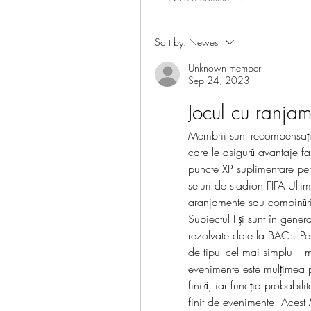
Sort by:
Newest
Unknown member
Sep 24, 2023
Jocul cu ranjam
Membrii sunt recompensați 
care le asigură avantaje fa
puncte XP suplimentare pent
seturi de stadion FIFA Ultima
aranjamente sau combinări 
Subiectul I și sunt în gener
rezolvate date la BAC:. Pen
de tipul cel mai simplu – mu
evenimente este mulțimea părț
finită, iar funcția probabili
finit de evenimente. Acest