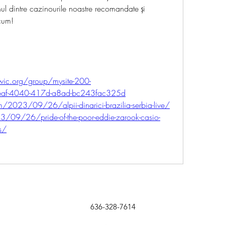
ul dintre cazinourile noastre recomandate și 
acum!
wic.org/group/mysite-200-
1eaf-4040-417d-a8ad-bc243fac325d
m/2023/09/26/alpii-dinarici-brazilia-serbia-live/
3/09/26/pride-of-the-poor-eddie-zarook-casio-
s/
636-328-7614