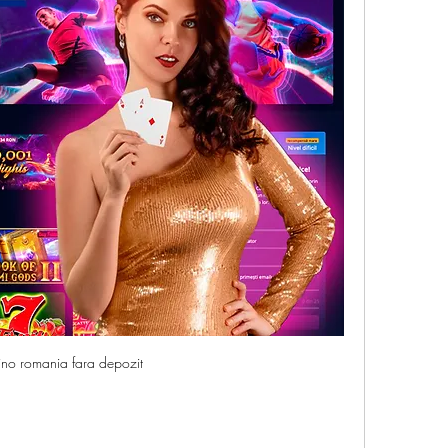
ino romania fara depozit