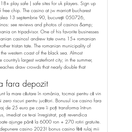
8+ play safe | safe sites for uk players. Sign up 
ree chip. The casino at jw marriott bucharest 
 calea 13 septembrie 90, bucurești 050726, 
nos: see reviews and photos of casinos &amp; 
ania on tripadvisor. One of his favorite businesses 
romanian casinos! andrew tate owns 15+ romanian 
other tristan tate. The romanian municipality of 
the western coast of the black sea. Almost 
country’s largest waterfront city; in the summer, 
ches draw crowds that nearly double that 
 fara depozit
 zero riscuri pentru jucători. Bonusul ice casino fara 
j de 25 euro pe care îi poți transforma într-un 
us, imediat ce te-ai înregistrat, poți revendica 
ate ajunge până la 6000 ron + 270 rotiri gratuite. 
ă depunere casino 2023! bonus casino fără rulaj mii 