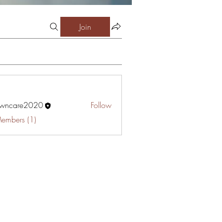
Join
awncare2020
Follow
are2020
Members (1)