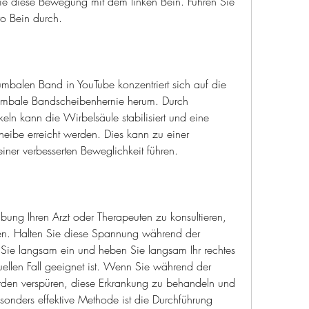
e diese Bewegung mit dem linken Bein. Führen Sie 
o Bein durch.
mbalen Band in YouTube konzentriert sich auf die 
umbale Bandscheibenhernie herum. Durch 
ln kann die Wirbelsäule stabilisiert und eine 
heibe erreicht werden. Dies kann zu einer 
ner verbesserten Beweglichkeit führen.
Übung Ihren Arzt oder Therapeuten zu konsultieren, 
en. Halten Sie diese Spannung während der 
ie langsam ein und heben Sie langsam Ihr rechtes 
duellen Fall geeignet ist. Wenn Sie während der 
n verspüren, diese Erkrankung zu behandeln und 
onders effektive Methode ist die Durchführung 