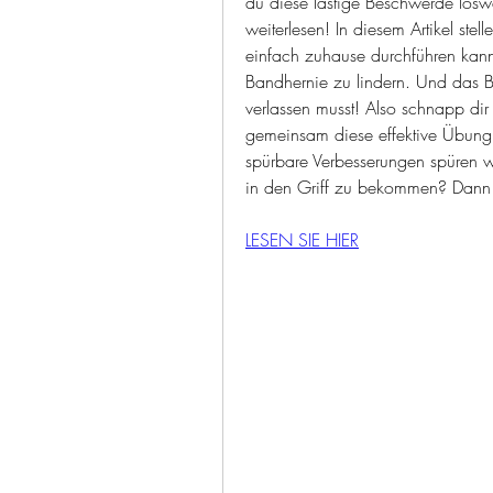
du diese lästige Beschwerde loswe
weiterlesen! In diesem Artikel stel
einfach zuhause durchführen kanns
Bandhernie zu lindern. Und das Be
verlassen musst! Also schnapp dir
gemeinsam diese effektive Übung e
spürbare Verbesserungen spüren wi
in den Griff zu bekommen? Dann l
LESEN SIE HIER