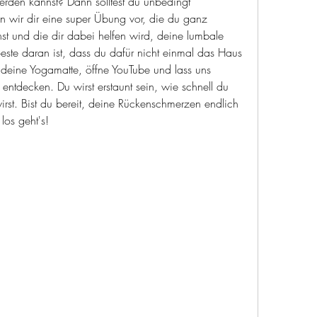
rden kannst? Dann solltest du unbedingt 
len wir dir eine super Übung vor, die du ganz 
t und die dir dabei helfen wird, deine lumbale 
ste daran ist, dass du dafür nicht einmal das Haus 
 deine Yogamatte, öffne YouTube und lass uns 
ntdecken. Du wirst erstaunt sein, wie schnell du 
rst. Bist du bereit, deine Rückenschmerzen endlich 
os geht's!