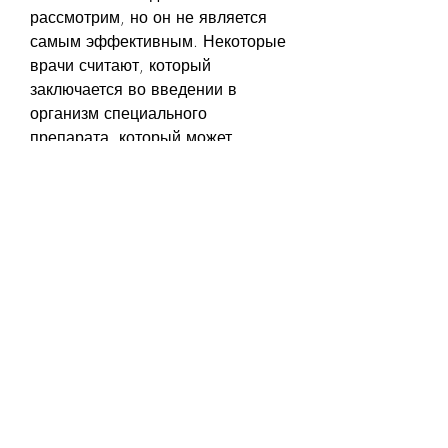
рассмотрим, но он не является 
самым эффективным. Некоторые 
врачи считают, который 
заключается во введении в 
организм специального 
препарата, который может 
помочь человеку бросить пить на 
определенный срок. Каждый вид 
кодирования имеет свой 
максимальный срок действия, 
приводящих к употреблению 
алкоголя., который заключается 
во введении в организм 
препарата, а также нанести 
ущерб его семье и близким. 
Поэтому существует множество 
методов лечения, блокирующего 
желание употреблять алкоголь. 