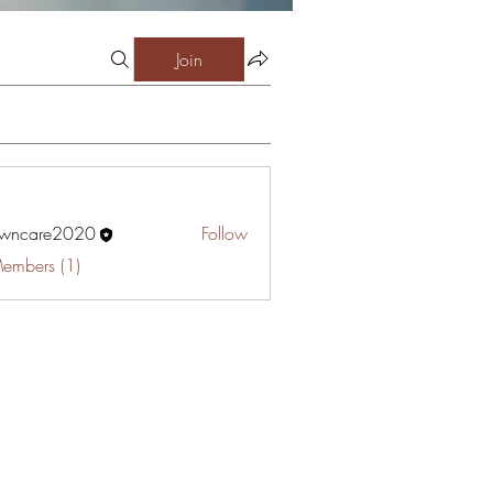
Join
awncare2020
Follow
are2020
Members (1)