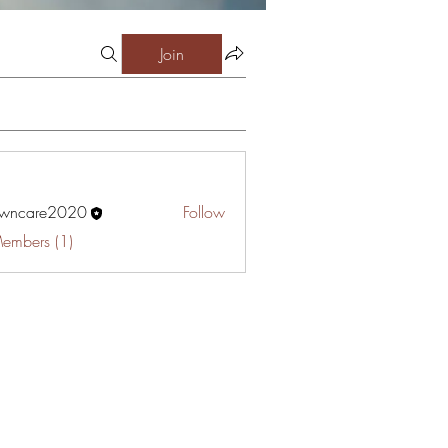
Join
awncare2020
Follow
are2020
Members (1)