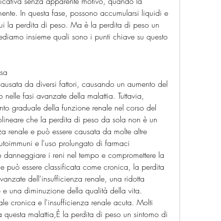
ficativa senza apparente motivo, quando la 
ente. In questa fase, possono accumularsi liquidi e 
cui la perdita di peso. Ma è la perdita di peso un 
Vediamo insieme quali sono i punti chiave su questo 
usa
causata da diversi fattori, causando un aumento del 
 nelle fasi avanzate della malattia. Tuttavia, 
to graduale della funzione renale nel corso del 
olineare che la perdita di peso da sola non è un 
nza renale e può essere causata da molte altre 
autoimmuni e l'uso prolungato di farmaci 
no danneggiare i reni nel tempo e compromettere la 
le può essere classificata come cronica, la perdita 
vanzate dell'insufficienza renale, una ridotta 
 e una diminuzione della qualità della vita. 
nale cronica e l'insufficienza renale acuta. Molti 
 questa malattia,È la perdita di peso un sintomo di 