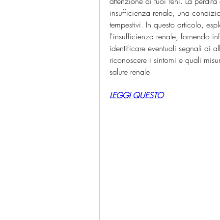
attenzione ai tuoi reni. La perdita
insufficienza renale, una condizi
tempestivi. In questo articolo, esp
l'insufficienza renale, fornendo in
identificare eventuali segnali di 
riconoscere i sintomi e quali misur
salute renale.
LEGGI QUESTO