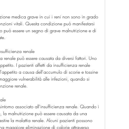
izione medica grave in cui i reni non sono in grado 
funzioni vitali. Questa condizione può manifestarsi 
so può essere un segno di grave malnutrizione e di 
te.
nsufficienza renale
za renale può essere causata da diversi fattori. Uno 
ppetito. I pazienti affetti da insufficienza renale 
'appetito a causa dell'accumulo di scorie e tossine 
aggiore vulnerabilità alle infezioni, quando si 
unzione renale.
nale
intomo associato all'insufficienza renale. Quando i 
, la malnutrizione può essere causata da una 
estire la malattia renale. Alcuni pazienti possono 
a maggiore eliminazione di calorie attraverso 