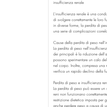
insufficienza renale
L'insufficienza renale è una cond
di svolgere correttamente le loro 
in diverse forme, la perdita di pe
una serie di complicazioni correla
Cause della perdita di peso nell'i
La perdita di peso nell'insufficien
dei principali è la riduzione dell'a
possono sperimentare un calo dell
nel corpo. Inoltre, compresa una m
verifica un rapido declino della f
Perdita di peso e insufficienza re
La perdita di peso può essere un s
reni non funzionano correttamente
restrizione dietetica imposta per g
anche perdere peso a causa di un