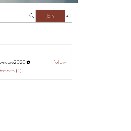
Join
awncare2020
Follow
are2020
Members (1)