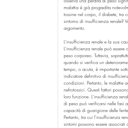
osserva una perdita di peso signi
malattia è già progredita notevolm
tossine nel corpo, il diabete, tra 
sintomo di insufficienza renale? 
argomento.
L'insufficienza renale e la sua ca
L'insufficienza renale può essere 
peso corporeo. Tuttavia, soprattutto
quando si verifica un deterioramen
tempo, o acuta, è importante sott
indicatore definitivo di insufficie
condizioni. Pertanto, le malattie 
nefrotossici. Questi fattori posso
loro funzione. L'insufficienza rena
di peso può verificarsi nelle fasi a
capacità di guarigione delle ferite
Pertanto, tra cui l'insufficienza re
sintomi possono essere associati a