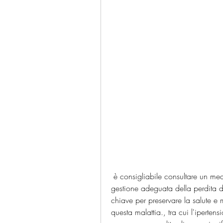
 è consigliabile consultare un medico per una valutazione completa e accurata. La 
gestione adeguata della perdita di
chiave per preservare la salute e mi
questa malattia., tra cui l'iperten