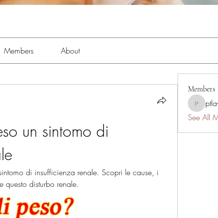
Members
About
Members
ptl
ptlawnc
See All 
eso un sintomo di 
le
intomo di insufficienza renale. Scopri le cause, i 
re questo disturbo renale.