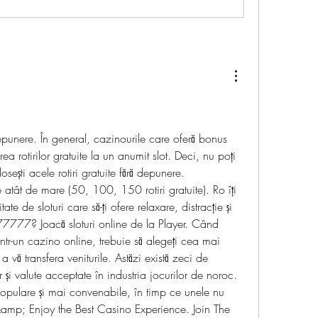
unere. În general, cazinourile care oferă bonus 
ea rotirilor gratuite la un anumit slot. Deci, nu poți 
osești acele rotiri gratuite fără depunere. 
atât de mare (50, 100, 150 rotiri gratuite). Ro îți 
ate de sloturi care să-ți ofere relaxare, distracție și 
e 77777? Joacă sloturi online de la Player. Când 
 într-un cazino online, trebuie să alegeți cea mai 
vă transfera veniturile. Astăzi există zeci de 
r și valute acceptate în industria jocurilor de noroc. 
populare și mai convenabile, în timp ce unele nu 
 &amp; Enjoy the Best Casino Experience. Join The 