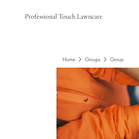
Professional Touch Lawncare
Home
Groups
Group