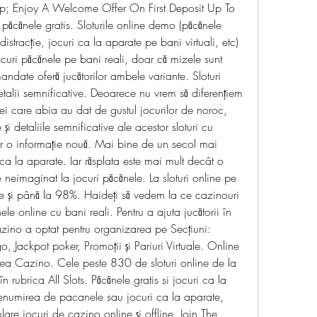
 Enjoy A Welcome Offer On First Deposit Up To 
ăcănele gratis. Sloturile online demo (păcănele 
distracție, jocuri ca la aparate pe bani virtuali, etc) 
ocuri păcănele pe bani reali, doar că mizele sunt 
andate oferă jucătorilor ambele variante. Sloturi 
detalii semnificative. Deoarece nu vrem să diferențiem 
cei care abia au dat de gustul jocurilor de noroc, 
și detaliile semnificative ale acestor sloturi cu 
ar o informație nouă. Mai bine de un secol mai 
 ca la aparate. Iar răsplata este mai mult decât o 
de neimaginat la jocuri păcănele. La sloturi online pe 
ge și până la 98%. Haideți să vedem la ce cazinouri 
e online cu bani reali. Pentru a ajuta jucătorii în 
azino a optat pentru organizarea pe Secțiuni: 
 Jackpot poker, Promoții și Pariuri Virtuale. Online 
unea Cazino. Cele peste 830 de sloturi online de la 
 rubrica All Slots. Păcănele gratis si jocuri ca la 
numirea de pacanele sau jocuri ca la aparate, 
lare jocuri de cazino online și offline. Join The 