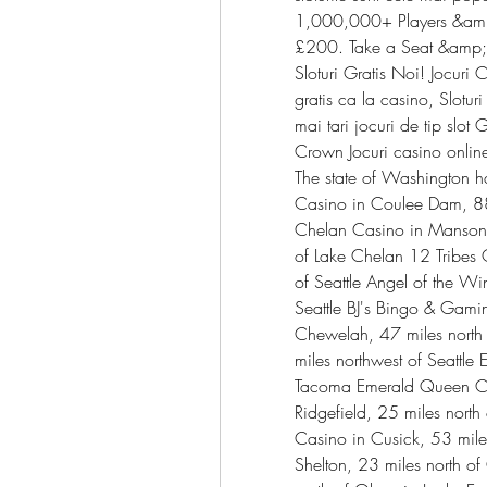
1,000,000+ Players &amp;
£200. Take a Seat &amp; 
Sloturi Gratis Noi! Jocuri C
gratis ca la casino, Slotur
mai tari jocuri de tip slot
Crown ️Jocuri casino online
The state of Washington ha
Casino in Coulee Dam, 88 
Chelan Casino in Manson, 2
of Lake Chelan 12 Tribes
of Seattle Angel of the Win
Seattle BJ's Bingo & Gami
Chewelah, 47 miles north 
miles northwest of Seattle
Tacoma Emerald Queen Casi
Ridgefield, 25 miles north 
Casino in Cusick, 53 miles
Shelton, 23 miles north o