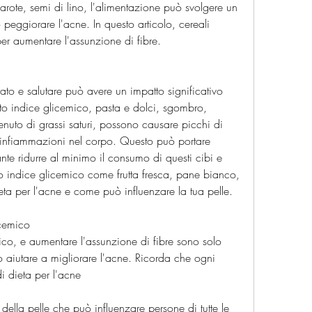
rote, semi di lino, l'alimentazione può svolgere un 
o peggiorare l'acne. In questo articolo, cereali 
per aumentare l'assunzione di fibre.
ato e salutare può avere un impatto significativo 
alto indice glicemico, pasta e dolci, sgombro, 
ntenuto di grassi saturi, possono causare picchi di 
infiammazioni nel corpo. Questo può portare 
nte ridurre al minimo il consumo di questi cibi e 
 indice glicemico come frutta fresca, pane bianco, 
eta per l'acne e come può influenzare la tua pelle.
icemico
ico, e aumentare l'assunzione di fibre sono solo 
 aiutare a migliorare l'acne. Ricorda che ogni 
i dieta per l'acne
lla pelle che può influenzare persone di tutte le 