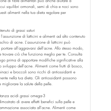
ione di fibre alimentari può anche aiutare a 
 cui squilibri ormonali, semi di chia e noci sono 
esti alimenti nella tua dieta regolare per 
ntenuto di grassi saturi
'assunzione di latticini e alimenti ad alto contenuto 
ischio di acne. L'assunzione di latticini può 
 portare all'aggravarsi dell'acne. Allo stesso modo, 
e trovare ciò che funziona meglio per te. Consulta 
o prima di apportare modifiche significative alla 
o sviluppo dell'acne. Alimenti come frutti di bosco, 
inaci e broccoli sono ricchi di antiossidanti e 
ente nella tua dieta. Gli antiossidanti possono 
 migliorare la salute della pelle.
stanza acidi grassi omega-3
strato di avere effetti benefici sulla pelle e 
nfiammazione associata all'acne. Alimenti come 