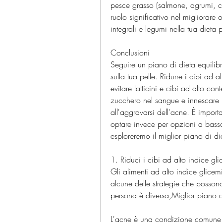
pesce grasso (salmone, agrumi, ca
ruolo significativo nel migliorare 
integrali e legumi nella tua dieta 
Conclusioni
Seguire un piano di dieta equilibr
sulla tua pelle. Ridurre i cibi ad 
evitare latticini e cibi ad alto co
zucchero nel sangue e innescare 
all'aggravarsi dell'acne. È importa
optare invece per opzioni a basso
esploreremo il miglior piano di di
1. Riduci i cibi ad alto indice gl
Gli alimenti ad alto indice glicem
alcune delle strategie che possono
persona è diversa,Miglior piano d
L'acne è una condizione comune de