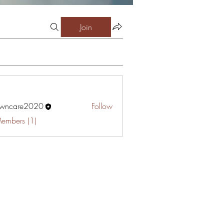
Join
awncare2020
Follow
are2020
Members (1)