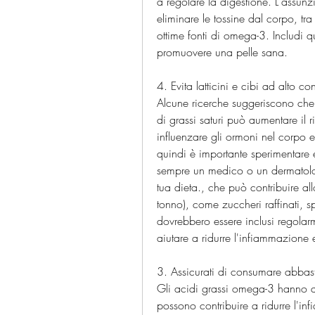
a regolare la digestione. L'assunz
eliminare le tossine dal corpo, tra
ottime fonti di omega-3. Includi qu
promuovere una pelle sana.
4. Evita latticini e cibi ad alto co
Alcune ricerche suggeriscono che l
di grassi saturi può aumentare il r
influenzare gli ormoni nel corpo e
quindi è importante sperimentare 
sempre un medico o un dermatolog
tua dieta., che può contribuire all
tonno), come zuccheri raffinati, sp
dovrebbero essere inclusi regolarm
aiutare a ridurre l'infiammazione e
3. Assicurati di consumare abba
Gli acidi grassi omega-3 hanno dimo
possono contribuire a ridurre l'i