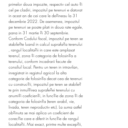
primelor doua impozite, respectiv cel auto ?i 
cel pe cladiri, impozitul pe terenuri e datorat 
in acest an de cei care le de?ineau la 31 
decembrie 2022. De asemenea, impozitul 
pe terenuri se poate plati in doua rate egale, 
pana in 31 martie ?i 30 septembrie. 
Conform Codului fiscal, impozitul pe teren se 
stabile?te luand in calcul suprafa?a terenului 
, rangul localita?ii in care este amplasat 
terenul, zona ?i categoria de folosin?a a 
terenului, conform incadrarii facute de 
consiliul local. Pentru un teren in intravilan, 
inregistrat in registrul agricol la alta 
categorie de folosin?a decat cea de terenuri 
cu construc?ii, impozitul pe teren se stabile?
te prin inmul?irea suprafe?ei terenului cu 
anumi?i coeficien?i, in func?ie de zona ?i de 
categoria de folosin?a (teren arabil, vie, 
livada, teren neproductiv etc). La suma astfel 
ob?inuta se mai aplica un coeficient de 
corec?ie care e diferit in func?ie de rangul 
localita?ii. Mai exact, printre multe excep?ii, 