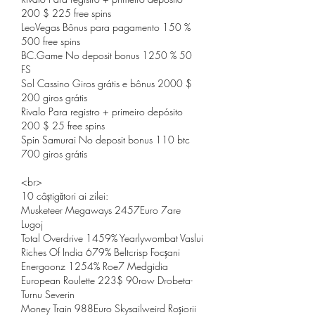
200 $ 225 free spins
LeoVegas Bônus para pagamento 150 % 
500 free spins
BC.Game No deposit bonus 1250 % 50 
FS
Sol Cassino Giros grátis e bônus 2000 $ 
200 giros grátis
Rivalo Para registro + primeiro depósito 
200 $ 25 free spins
Spin Samurai No deposit bonus 110 btc 
700 giros grátis
<br>
10 câștigători ai zilei:
Musketeer Megaways 2457Euro 7are 
Lugoj 
Total Overdrive 1459% Yearlywombat Vaslui 
Riches Of India 679% Beltcrisp Focșani 
Energoonz 1254% Roe7 Medgidia 
European Roulette 223$ 90row Drobeta-
Turnu Severin 
Money Train 988Euro Skysailweird Roșiorii 