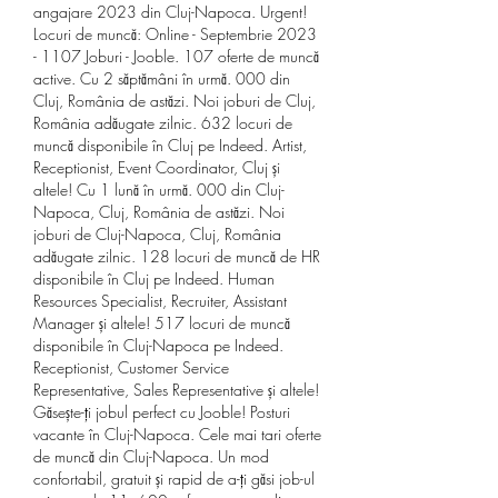
angajare 2023 din Cluj-Napoca. Urgent! 
Locuri de muncă: Online - Septembrie 2023 
- 1107 Joburi - Jooble. 107 oferte de muncă 
active. Cu 2 săptămâni în urmă. 000 din 
Cluj, România de astăzi. Noi joburi de Cluj, 
România adăugate zilnic. 632 locuri de 
muncă disponibile în Cluj pe Indeed. Artist, 
Receptionist, Event Coordinator, Cluj și 
altele! Cu 1 lună în urmă. 000 din Cluj-
Napoca, Cluj, România de astăzi. Noi 
joburi de Cluj-Napoca, Cluj, România 
adăugate zilnic. 128 locuri de muncă de HR 
disponibile în Cluj pe Indeed. Human 
Resources Specialist, Recruiter, Assistant 
Manager și altele! 517 locuri de muncă 
disponibile în Cluj-Napoca pe Indeed. 
Receptionist, Customer Service 
Representative, Sales Representative și altele! 
Găsește-ți jobul perfect cu Jooble! Posturi 
vacante în Cluj-Napoca. Cele mai tari oferte 
de muncă din Cluj-Napoca. Un mod 
confortabil, gratuit și rapid de a-ți găsi job-ul 