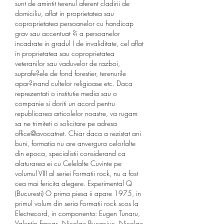
sunt de amintit terenul aferent cladirii de 
domiciliu, aflat in proprietatea sau 
coproprietatea persoanelor cu handicap 
grav sau accentuat ?i a persoanelor 
incadrate in gradul I de invaliditate, cel aflat 
in proprietatea sau coproprietatea 
veteranilor sau vaduvelor de razboi, 
suprafe?ele de fond forestier, terenurile 
apar?inand cultelor religioase etc. Daca 
reprezentati o institutie media sau o 
companie si doriti un acord pentru 
republicarea articolelor noastre, va rugam 
sa ne trimiteti o solicitare pe adresa 
office@avocatnet. Chiar daca a rezistat ani 
buni, formatia nu are anvergura celorlalte 
din epoca, specialistii considerand ca 
alaturarea ei cu Celelalte Cuvinte pe 
volumul VIII al seriei Formatii rock, nu a fost 
cea mai fericita alegere. Experimental Q 
(Bucuresti) O prima piesa ii apare 1975, in 
primul volum din seria Formatii rock scos la 
Electrecord, in componenta: Eugen Tunaru, 
Valentin Farcas, Nicolae Bucaciuc, Nicolae 