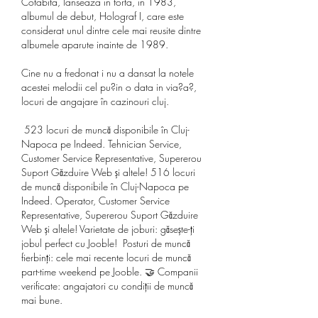
Cotabita, lanseaza in forta, in 1983, 
albumul de debut, Holograf I, care este 
considerat unul dintre cele mai reusite dintre 
albumele aparute inainte de 1989.
Cine nu a fredonat i nu a dansat la notele 
acestei melodii cel pu?in o data in via?a?, 
locuri de angajare în cazinouri cluj.
 523 locuri de muncă disponibile în Cluj-
Napoca pe Indeed. Tehnician Service, 
Customer Service Representative, Supererou 
Suport Găzduire Web și altele! 516 locuri 
de muncă disponibile în Cluj-Napoca pe 
Indeed. Operator, Customer Service 
Representative, Supererou Suport Găzduire 
Web și altele! Varietate de joburi: găsește-ți 
jobul perfect cu Jooble!  Posturi de muncă 
fierbinți: cele mai recente locuri de muncă 
part-time weekend pe Jooble. 🤝 Companii 
verificate: angajatori cu condiții de muncă 
mai bune. 