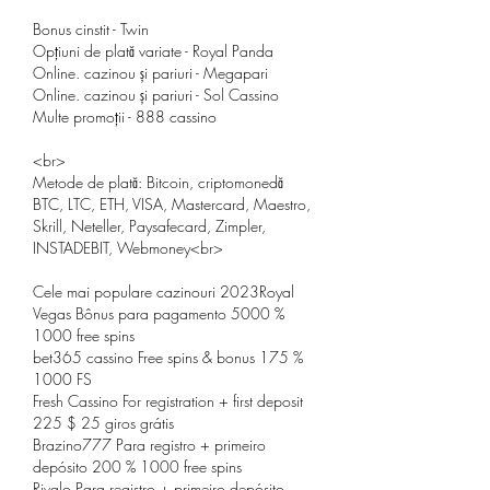
Bonus cinstit - Twin
Opțiuni de plată variate - Royal Panda
Online. cazinou și pariuri - Megapari
Online. cazinou și pariuri - Sol Cassino
Multe promoții - 888 cassino
<br>
Metode de plată: Bitcoin, criptomonedă 
BTC, LTC, ETH, VISA, Mastercard, Maestro, 
Skrill, Neteller, Paysafecard, Zimpler, 
INSTADEBIT, Webmoney<br>
Cele mai populare cazinouri 2023Royal 
Vegas Bônus para pagamento 5000 % 
1000 free spins
bet365 cassino Free spins & bonus 175 % 
1000 FS
Fresh Cassino For registration + first deposit 
225 $ 25 giros grátis
Brazino777 Para registro + primeiro 
depósito 200 % 1000 free spins
Rivalo Para registro + primeiro depósito 