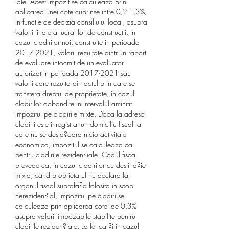
iale. Acest impozit se calculeaza prin 
aplicarea unei cote cuprinse intre 0,2-1,3%, 
in functie de decizia consiliului local, asupra 
valorii finale a lucrarilor de constructii, in 
cazul cladirilor noi, construite in perioada 
2017-2021, valorii rezultate dintr-un raport 
de evaluare intocmit de un evaluator 
autorizat in perioada 2017-2021 sau 
valorii care rezulta din actul prin care se 
transfera dreptul de proprietate, in cazul 
cladirilor dobandite in intervalul aminitit. 
Impozitul pe cladirile mixte. Daca la adresa 
cladirii este inregistrat un domiciliu fiscal la 
care nu se desfa?oara nicio activitate 
economica, impozitul se calculeaza ca 
pentru cladirile reziden?iale. Codul fiscal 
prevede ca, in cazul cladirilor cu destina?ie 
mixta, cand proprietarul nu declara la 
organul fiscal suprafa?a folosita in scop 
nereziden?ial, impozitul pe cladiri se 
calculeaza prin aplicarea cotei de 0,3% 
asupra valorii impozabile stabilite pentru 
cladirile reziden?iale. La fel ca ?i in cazul 