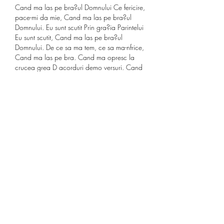
Cand ma las pe bra?ul Domnului Ce fericire, 
pace-mi da mie, Cand ma las pe bra?ul 
Domnului. Eu sunt scutit Prin gra?ia Parintelui 
Eu sunt scutit, Cand ma las pe bra?ul 
Domnului. De ce sa ma tem, ce sa ma-nfrice, 
Cand ma las pe bra. Cand ma opresc la 
crucea grea D acorduri demo versuri. Cand 
moartea-i infrant-o via?a-nceput B acorduri 
demo versuri. Cand spre Tine imi intorc 
privirea (Ma-nchin, o, Doamne) C acorduri 
demo versuri. Cand umblam cu Isus C 
acorduri demo versuri. Cant Aleluia (Jertfa 
mul?umirii) Em acorduri demo versuri. Cant 
azi Aleluia demo versuri. Cant lui Dumnezeu 
glorie G acorduri demo versuri. Canta corul 
ingeresc: 'Slava Tatalui Ceresc! Pace fie pe 
pamant! Canta corul ingeresc: 'Slava Tatalui 
ceresc, angajări în cazinouri cluj. Auzi corul 
ingeresc Dumnezeu din cer slavesc! Canta 
imnuri inal?and Pace fie pe pamant.
Pentru a descoperi sfaturi i trucuri pacanele 