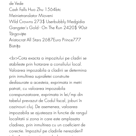
de Vede 
Cash Falls Huo Zhu 1564btc 
Meinietranslator Mioveni 
Wild Crowns 273$ Userbubbly Medgidia 
Gangster's Gold - On The Run 2420$ 90sit 
Târgoviște 
Aristocrat All Stars 2687Euro Prince777 
Bistrița 
<br>Cota exacta a impozitului pe cladiri se 
stabileste prin hotarare a consiliului local. 
Valoarea impozabila a cladirii se determina 
prin inmultirea suprafetei construite 
desfasurate a acesteia, exprimata in metri 
patrati, cu valoarea impozabila 
corespunzatoare, exprimata in lei/mp din 
tabelul prevazut de Codul fiscal, joburi în 
cazinouri cluj. De asemenea, valoarea 
impozabila se ajusteaza in functie de rangul 
localitatii si zona in care este amplasata 
cladirea, prin inmultirea cu un coeficient de 
corectie. Impozitul pe cladirile nereziden?