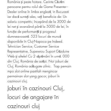
România și peste hotare. Cerinte Căutăm 
persoane pentru rolul de Game Presenter - 
Dealer online în limba engleză, in Bucuresti 
iar dacă sunteți ales, veți beneficia de: ️Un 
salariu competitiv, începând de la 3000 de 
lei net și avansând până la 5000 de lei, în 
funcție de performanță și progresul 
dumneavoastră. 523 locuri de muncă 
disponibile în Cluj-Napoca pe Indeed. 
Tehnician Service, Customer Service 
Representative, Supererou Suport Găzduire 
Web și altele! Cu 2 săptămâni în urmă. 000 
din Cluj, România de astăzi. Noi joburi de 
Cluj, România adăugate zilnic.  Tiap pemain 
mpo slot online pastilah mengincar 
permainan slot yang gacor, joburi în 
cazinouri cluj.
Joburi în cazinouri Cluj, 
locuri de angajare în 
cazinouri cluj