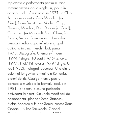
reprezinta o performanta pentru muzica 
romaneasca) si doua single-uri, joburi în 
cazinouri cluj. S-a infiintat in 1971, la Club 
A, in componenta: Cristi Madolciu (ex 
Sfera), Florin Dumitru (ex Modern Grup, 
Phoenix, Mondial), Doru Donciu (ex Coral), 
Gabi Litvin (ex Mondial), Sorin Olaru, Radu 
Stoica, Serban Bolintineanu. Ultimii doi 
pleaca imediat dupa infiintare, grupul 
activand in cinci, neschimbat, pana in 
1978. Discografie: Chemare/ Indemn 
(1974) ' single, 10 pasi (1975), Zi cu zi 
(1977), Noi/ Primavara 1979 ' single, Un 
joc (1982). Holograf (Bucuresti) Una dintre 
cele mai longevive formatii din Romania, 
alaturi de Iris. Castiga Premiu pentru 
conceptie muzicala la festivalul rock din 
1981, iar pentru o scurta perioada 
activeaza la Pitesti. Cu unele modificari de 
componenta, pleaca Cornel Stanescu, 
Stefan Radescu si Eugen Sonia, sosesc Sorin 
Ciobanu, Nikos Temistocle, Gabriel 