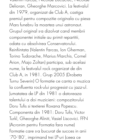
Delioran, Gheorghe Marcovici. La festivalul 
din 1979, organizat de Club A, castiga 
premiul pentru compozitie originala cu piesa 
Mars funebru la moartea unui astronaut. 
Grupul original s-a dizolvat cand membrii 
componentei initiale au primit repartitii, 
odata cu absolvirea Conservatorului. 
Reinfiintata (Valentin Farcas, Ion Gherman, 
Torino Tudorache, Marius Marchis, Cornel 
Arion, Majo Zoltan) participa, sub acelasi 
nume, la festivalul rock organizat de din 
Club A, in 1981. Grup 2005 (Drobeta 
Turnu Severin) O formatie ce canta o muzica 
la confluenta rock-ului progresist cu jazz-ul. 
Jumatatea de LP din 1981 o datoreaza 
talentului a doi muzicieni: compozitorului 
Doru Tufis si textierei Roxana Popescu. 
Componenta din 1981: Doru Tufis, Victor 
Turkl, Gheorghe Aliniti, Vasiel Liscovici. FFN 
(Acronim pentru Formatia fara nume) 
Formatie care s-a bucurat de succes in anii 
`70-`80`, imprimand trei LP-uri (ceea ce 