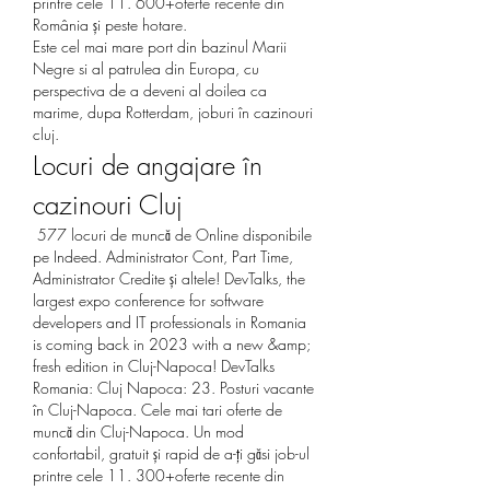
printre cele 11. 600+oferte recente din 
România și peste hotare. 
Este cel mai mare port din bazinul Marii 
Negre si al patrulea din Europa, cu 
perspectiva de a deveni al doilea ca 
marime, dupa Rotterdam, joburi în cazinouri 
cluj.
Locuri de angajare în 
cazinouri Cluj
 577 locuri de muncă de Online disponibile 
pe Indeed. Administrator Cont, Part Time, 
Administrator Credite și altele! DevTalks, the 
largest expo conference for software 
developers and IT professionals in Romania 
is coming back in 2023 with a new &amp; 
fresh edition in Cluj-Napoca! DevTalks 
Romania: Cluj Napoca: 23. Posturi vacante 
în Cluj-Napoca. Cele mai tari oferte de 
muncă din Cluj-Napoca. Un mod 
confortabil, gratuit și rapid de a-ți găsi job-ul 
printre cele 11. 300+oferte recente din 