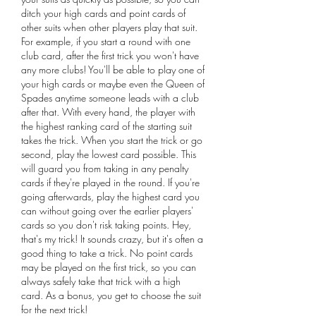
ditch your high cards and point cards of 
other suits when other players play that suit. 
For example, if you start a round with one 
club card, after the first trick you won't have 
any more clubs! You'll be able to play one of 
your high cards or maybe even the Queen of 
Spades anytime someone leads with a club 
after that. With every hand, the player with 
the highest ranking card of the starting suit 
takes the trick. When you start the trick or go 
second, play the lowest card possible. This 
will guard you from taking in any penalty 
cards if they're played in the round. If you're 
going afterwards, play the highest card you 
can without going over the earlier players' 
cards so you don't risk taking points. Hey, 
that's my trick! It sounds crazy, but it's often a 
good thing to take a trick. No point cards 
may be played on the first trick, so you can 
always safely take that trick with a high 
card. As a bonus, you get to choose the suit 
for the next trick!