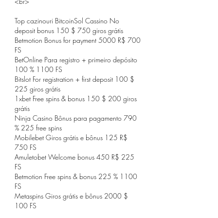
<br>
Top cazinouri BitcoinSol Cassino No 
deposit bonus 150 $ 750 giros grátis
Betmotion Bonus for payment 5000 R$ 700 
FS
BetOnline Para registro + primeiro depósito 
100 % 1100 FS
Bitslot For registration + first deposit 100 $ 
225 giros grátis
1xbet Free spins & bonus 150 $ 200 giros 
grátis
Ninja Casino Bônus para pagamento 790 
% 225 free spins
Mobilebet Giros grátis e bônus 125 R$ 
750 FS
Amuletobet Welcome bonus 450 R$ 225 
FS
Betmotion Free spins & bonus 225 % 1100 
FS
Metaspins Giros grátis e bônus 2000 $ 
100 FS