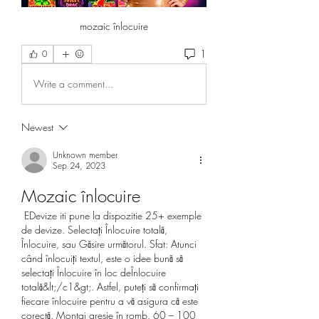
mozaic înlocuire
1
0
Write a comment...
Newest
Unknown member
Sep 24, 2023
Mozaic înlocuire
 EDevize iti pune la dispozitie 25+ exemple 
de devize. Selectați Înlocuire totală, 
Înlocuire, sau Găsire următorul. Sfat: Atunci 
când înlocuiți textul, este o idee bună să 
selectați Înlocuire în loc deÎnlocuire 
totală&lt;/c1&gt;. Astfel, puteți să confirmați 
fiecare înlocuire pentru a vă asigura că este 
corectă. Montaj gresie în romb. 60 – 100 