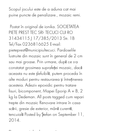
Scopul jocului este de a aduna cat mai 
puine puncte de penalizare., mozaic remi.
 Postat în original de ionika. SOCIETATEA 
PIETE PREST TEC SRI- TECUCI CUI RO 
31434115 J 17/385/2013 Str. 1B 
Tel/Fax 0236816625 E-mail: 
pieteprest@municipiultecuci. Pardoselile 
lustruite din mozaic sunt în general de 2 cm 
sau mai groase. Prin urmare, după ce s-a 
constatat grosimea suprafeței mozaic, dacă 
aceasta nu este șlefuibilă, putem proceda în 
alte moduri pentru restaurarea și întreținerea 
acesteia. Adeziv epoxidic pentru tratare 
fisuri, bicomponent, Mapei Eporip A + B, 2 
kg la Dedeman. All posts tagged cum repari 
trepte din mozaic Renovare intrare în casa 
scării, gresie de exterior, mână curentă, 
tencuială Posted by Ştefan on September 11, 
2014. 