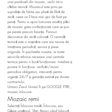
unei pardoseli din mozaic, vechi intr-o 
clădire istorică. Mozaicul este prins pe 
suprafețe de hârtie sau plasă de fibră de 
sticlă, ceea ce îl face mai ușor de fixat pe 
pereți. Pentru a ușura lustruirea există și plăci 
de mozaic gata confecționate care se pun 
pe perete precum faianța. Panouri 
decorative din sticlă colorată. O centrală 
termică este o mașinărie care are nevoie de 
întreținere periodică, service și piese 
originale. În pachetele noastre, ai toate 
serviciile tehnice necesare unei centrale 
termice pentru o bună funcționare: instalare și 
punere în funcțiune, verificări/revizii 
periodice obligatorii, intervenții pentru 
urgențe 24/7 și garanție extinsă pe durata 
contractului. 
Urmarii Ziarul Unirea ?i pe GOOGLE ?TIRI., 
mozaic înlocuire.
Mozaic remi
Selectați Înlocuire totală, Înlocuire, sau 
Găsire următorul. Sfat: Atunci când înlocuiți 