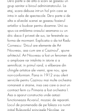
De-o parte si de alta a scarii se gaseau un 
grup sanitar si biroul administratorului. La 
etaj, scara debusa intr-un hol prin care se 
intra in sala de spectacole. De-o parte si de 
alta a alveolei scenei se gaseau foaierul 
artistilor si budoar pentru doamne. Unii au 
spus ca emblema orasului seamana cu un 
dric daca il privesti de sus, iar ferestrele au 
forma de mormant. Explicatia o da tot Radu 
Cornescu: 'Dricul are elemente de Art 
Nouveau, asa cum are si Cazinoul", spune 
arhitectul. Art Nouveau a fost un fenomen de 
o amploare rar intalnita in istorie si a 
semnificat, in primul rand, o eliberare din 
chingile artistice ale vremii, spre nou, spre 
non-conformism. Pana in 1912 si-au oferit 
serviciile pentru Cazinou mai multe orchestra 
romanesti si straine, insa cea care a avut un 
contract ferm cu Primaria a fost orchestra I. 
Asa a aparut constructia unde astazi 
functioneaza Acvariul, mozaic de reparatii. 
Locul de promenada de pe faleza s-a numit 
initial Bulevardul principele Nicolae, iar 