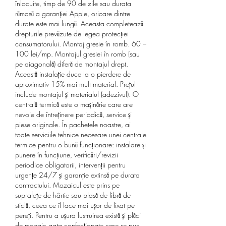
înlocuite, timp de 90 de zile sau durata 
rămasă a garanției Apple, oricare dintre 
durate este mai lungă. Aceasta completează 
drepturile prevăzute de legea protecției 
consumatorului. Montaj gresie în romb. 60 – 
100 lei/mp. Montajul gresiei în romb (sau 
pe diagonală) diferă de montajul drept. 
Această instalație duce la o pierdere de 
aproximativ 15% mai mult material. Prețul 
include montajul și materialul (adezivul). O 
centrală termică este o mașinărie care are 
nevoie de întreținere periodică, service și 
piese originale. În pachetele noastre, ai 
toate serviciile tehnice necesare unei centrale 
termice pentru o bună funcționare: instalare și 
punere în funcțiune, verificări/revizii 
periodice obligatorii, intervenții pentru 
urgențe 24/7 și garanție extinsă pe durata 
contractului. Mozaicul este prins pe 
suprafețe de hârtie sau plasă de fibră de 
sticlă, ceea ce îl face mai ușor de fixat pe 
pereți. Pentru a ușura lustruirea există și plăci 
de mozaic gata confecționate care se pun 