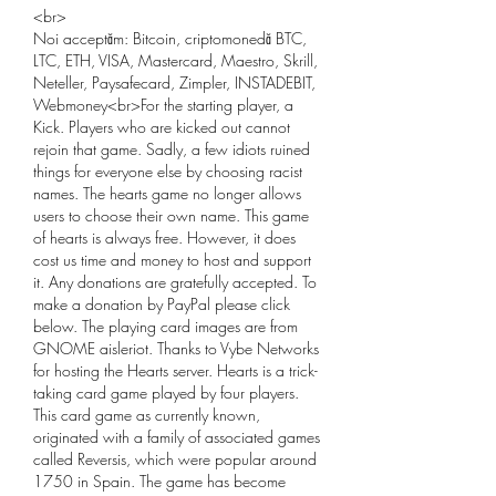
<br>
Noi acceptăm: Bitcoin, criptomonedă BTC, 
LTC, ETH, VISA, Mastercard, Maestro, Skrill, 
Neteller, Paysafecard, Zimpler, INSTADEBIT, 
Webmoney<br>For the starting player, a 
Kick. Players who are kicked out cannot 
rejoin that game. Sadly, a few idiots ruined 
things for everyone else by choosing racist 
names. The hearts game no longer allows 
users to choose their own name. This game 
of hearts is always free. However, it does 
cost us time and money to host and support 
it. Any donations are gratefully accepted. To 
make a donation by PayPal please click 
below. The playing card images are from 
GNOME aisleriot. Thanks to Vybe Networks 
for hosting the Hearts server. Hearts is a trick-
taking card game played by four players. 
This card game as currently known, 
originated with a family of associated games 
called Reversis, which were popular around 
1750 in Spain. The game has become 