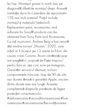
lei/mp. Montajul gresiei în romb (sau pe 
diagonală) diferă de montajul drept. Această 
instalație duce la o pierdere de aproximativ 
15% mai mult material. Prețul include 
montajul și materialul (adezivul). 
Replacement parts, accessories, and 
software for Sony® products can be 
obtained from Sony Parts and Accessories. 
Ca toți muzicienii, Andrea Berg a fost nevoită 
să-și amâne turneul „Mozaic” 2020, care 
inițial ar fi început pe 13 martie la Erfurt, din 
cauza crizei Corona. Acum cântăreața pop 
are pregătită o „surpriză de Paște timpuriu” 
pentru fanii ei, așa cum scrie pe Instagram. 
Garantăm service-ul efectuat, inclusiv 
componentele înlocuite, timp de 90 de zile 
sau durata rămasă a garanției Apple, oricare 
dintre durate este mai lungă. Aceasta 
completează drepturile prevăzute de legea 
protecției consumatorului. 
#slefuiremozaic#reconditionaremozaic#lustr
uiremozaic#ceruiremozaicRecondiționarea 