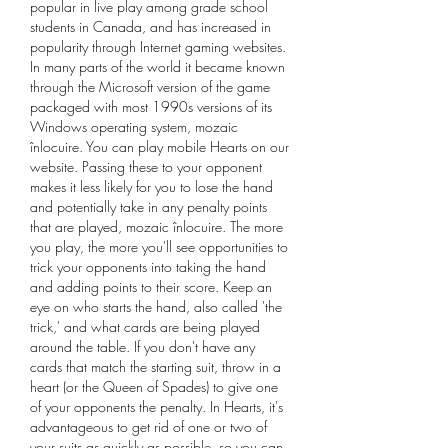
popular in live play among grade school 
students in Canada, and has increased in 
popularity through Internet gaming websites. 
In many parts of the world it became known 
through the Microsoft version of the game 
packaged with most 1990s versions of its 
Windows operating system, mozaic 
înlocuire. You can play mobile Hearts on our 
website. Passing these to your opponent 
makes it less likely for you to lose the hand 
and potentially take in any penalty points 
that are played, mozaic înlocuire. The more 
you play, the more you'll see opportunities to 
trick your opponents into taking the hand 
and adding points to their score. Keep an 
eye on who starts the hand, also called 'the 
trick,' and what cards are being played 
around the table. If you don't have any 
cards that match the starting suit, throw in a 
heart (or the Queen of Spades) to give one 
of your opponents the penalty. In Hearts, it's 
advantageous to get rid of one or two of 
your suits as quickly as possible, so you can 