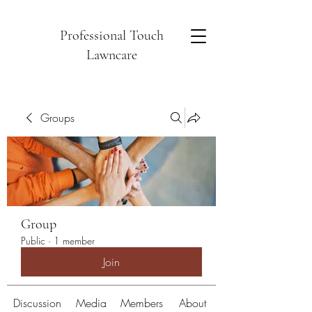
Professional Touch
Lawncare
Groups
Group
Public
·
1 member
Join
Discussion
Media
Members
About