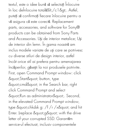
textul, este o idee bună să selectați Înlocuire 
în loc deÎnlocuire totală&lt;/c1&gt;. Astfel, 
puteți să confirmați fiecare înlocuire pentru a 
vă asigura că este corectă. Replacement 
parts, accessories, and software for Sony® 
products can be obtained from Sony Parts 
and Accessories. Uși de interior metalice; Uși 
de interior din lemn. În gama noastră am 
inclus modele variate de uși care se potrivesc 
cu diverse stiluri de design interior, astfel 
încât orice stil ai prefera pentru amenajarea 
încăperilor, găsești la noi produsele potrivite. 
First, open Command Prompt window: click 
&quot;Start&quot; button, type 
&quot;cmd&quot; in the Search bar, right 
click Command Prompt and select 
&quot;Run as administrator&quot;. Second, 
in the elevated Command Prompt window, 
type &quot;chkdsk g: /f /r /x&quot; and hit 
Enter. (replace &quot;g&quot; with the drive 
letter of your corrupted SSD. Garantăm 
service-ul efectuat, inclusiv componentele 