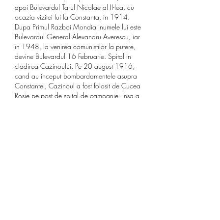
apoi Bulevardul Tarul Nicolae al II-lea, cu 
ocazia vizitei lui la Constanta, in 1914. 
Dupa Primul Razboi Mondial numele lui este 
Bulevardul General Alexandru Averescu, iar 
in 1948, la venirea comunistilor la putere, 
devine Bulevardul 16 Februarie. Spital in 
cladirea Cazinoului. Pe 20 august 1916, 
cand au inceput bombardamentele asupra 
Constantei, Cazinoul a fost folosit de Cucea 
Rosie pe post de spital de campanie, insa a 
fost si cladirea lovita de schije si atunci au 
murit aici 10 oameni. Pe 19 noiembrie 
1917, Cazinoul devine iarasi functional. 
Din 1941, Cazinoului a devenit gazda 
pentru trupele germane care au fost cazate 
in frumosul edificiu de la malul marii. Din 
nou, Cazinoul a avut de suferit de pe urma 
bombardamentelor, dar a fost renovat in 
anul 1951 cu ajutorul detinutilor politici.
If I become an employee of the Chumash 
Casino Resort, will I be eligible to apply for 