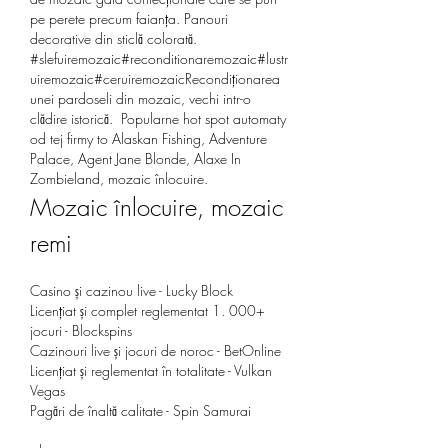
pe perete precum faianța. Panouri 
decorative din sticlă colorată. 
#slefuiremozaic#reconditionaremozaic#lustr
uiremozaic#ceruiremozaicRecondiționarea 
unei pardoseli din mozaic, vechi intr-o 
clădire istorică.  Popularne hot spot automaty 
od tej firmy to Alaskan Fishing, Adventure 
Palace, Agent Jane Blonde, Alaxe In 
Zombieland, mozaic înlocuire.
Mozaic înlocuire, mozaic 
remi
Casino și cazinou live - Lucky Block
Licențiat și complet reglementat 1. 000+ 
jocuri - Blockspins
Cazinouri live și jocuri de noroc - BetOnline
Licențiat și reglementat în totalitate - Vulkan 
Vegas
Pagări de înaltă calitate - Spin Samurai