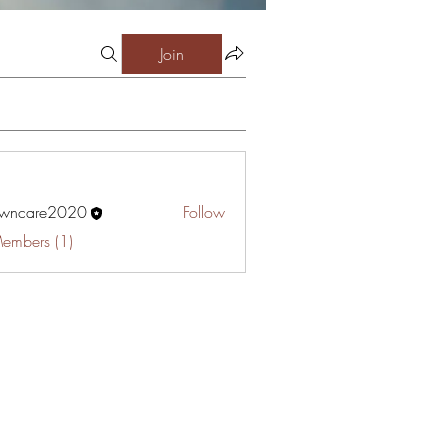
Join
awncare2020
Follow
are2020
Members (1)