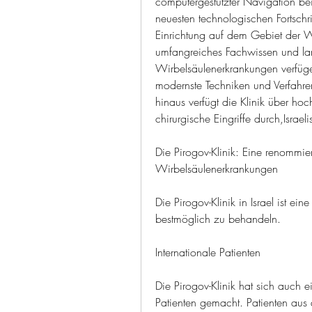
computergestützter Navigation bei c
neuesten technologischen Fortschrit
Einrichtung auf dem Gebiet der Wi
umfangreiches Fachwissen und lan
Wirbelsäulenerkrankungen verfüge
modernste Techniken und Verfahre
hinaus verfügt die Klinik über h
chirurgische Eingriffe durch,Israe
Die Pirogov-Klinik: Eine renommie
Wirbelsäulenerkrankungen
Die Pirogov-Klinik in Israel ist ei
bestmöglich zu behandeln.
Internationale Patienten
Die Pirogov-Klinik hat sich auch e
Patienten gemacht. Patienten aus 