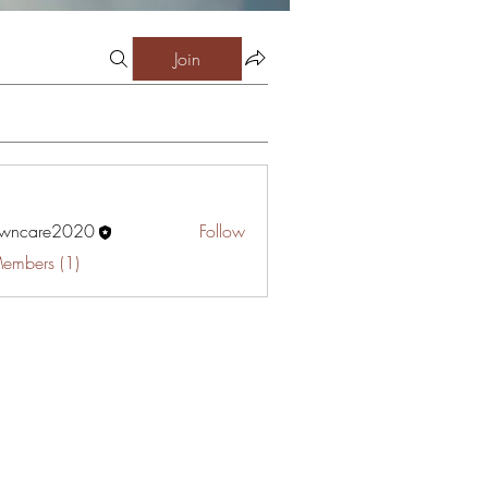
Join
awncare2020
Follow
are2020
Members (1)