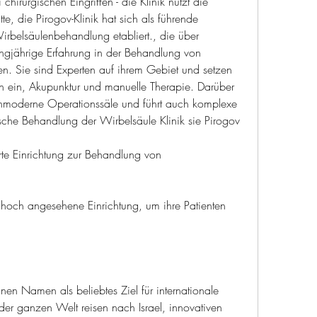
hirurgischen Eingriffen - die Klinik nutzt die 
te, die Pirogov-Klinik hat sich als führende 
rbelsäulenbehandlung etabliert., die über 
gjährige Erfahrung in der Behandlung von 
n. Sie sind Experten auf ihrem Gebiet und setzen 
n ein, Akupunktur und manuelle Therapie. Darüber 
ochmoderne Operationssäle und führt auch komplexe 
lische Behandlung der Wirbelsäule Klinik sie Pirogov
rte Einrichtung zur Behandlung von 
ne hoch angesehene Einrichtung, um ihre Patienten 
inen Namen als beliebtes Ziel für internationale 
der ganzen Welt reisen nach Israel, innovativen 