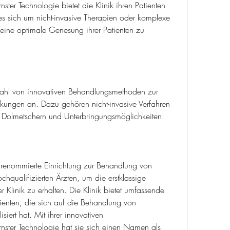
r Technologie bietet die Klinik ihren Patienten 
es sich um nicht-invasive Therapien oder komplexe 
 eine optimale Genesung ihrer Patienten zu 
elzahl von innovativen Behandlungsmethoden zur 
kungen an. Dazu gehören nicht-invasive Verfahren 
h Dolmetschern und Unterbringungsmöglichkeiten.
ine renommierte Einrichtung zur Behandlung von 
qualifizierten Ärzten, um die erstklassige 
Klinik zu erhalten. Die Klinik bietet umfassende 
tienten, die sich auf die Behandlung von 
iert hat. Mit ihrer innovativen 
ter Technologie hat sie sich einen Namen als 