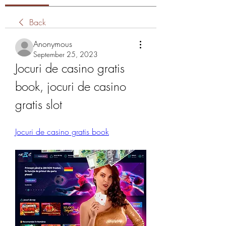
Back
Anonymous
September 25, 2023
Jocuri de casino gratis 
book, jocuri de casino 
gratis slot
Jocuri de casino gratis book