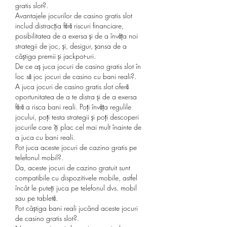
gratis slot?.
Avantajele jocurilor de casino gratis slot 
includ distracția fără riscuri financiare, 
posibilitatea de a exersa și de a învăța noi 
strategii de joc, și, desigur, șansa de a 
câștiga premii și jackpot-uri.
De ce aș juca jocuri de casino gratis slot în 
loc să joc jocuri de casino cu bani reali?.
A juca jocuri de casino gratis slot oferă 
oportunitatea de a te distra și de a exersa 
fără a risca bani reali. Poți învăța regulile 
jocului, poți testa strategii și poți descoperi 
jocurile care îți plac cel mai mult înainte de 
a juca cu bani reali.
Pot juca aceste jocuri de cazino gratis pe 
telefonul mobil?.
Da, aceste jocuri de cazino gratuit sunt 
compatibile cu dispozitivele mobile, astfel 
încât le puteți juca pe telefonul dvs. mobil 
sau pe tabletă.
Pot câștiga bani reali jucând aceste jocuri 
de casino gratis slot?.