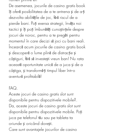
De asemenea, jocurile de casino gratis book 
îți oferă posibilitatea de a te antrena și de a-ți 
dezvolta abilitățile de joc, fără riscul de a 
pierde bani. Poți exersa strategii, învăța noi 
tactici și îți poți îmbunătăți cunoștințele despre 
jocuri de noroc, pentru a te pregăti pentru 
momentul în care decizi să joci cu bani reali.
Încearcă acum jocurile de casino gratis book 
și descoperă o lume plină de distracție și 
câștiguri, fără să investești vreun ban! Nu rata 
această oportunitate unică de a juca și de a 
câștiga, și transformă-ți timpul liber într-o 
aventură profitabilă!
FAQ.
Aceste jocuri de casino gratis slot sunt 
disponibile pentru dispozitivele mobile?.
Da, aceste jocuri de casino gratis slot sunt 
disponibile pentru dispozitivele mobile. Poți 
juca pe telefonul tău sau pe tableta ta 
oriunde și oricând dorești.
Care sunt avantajele jocurilor de casino 