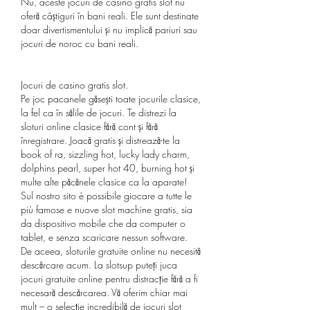
Nu, aceste jocuri de casino gratis slot nu 
oferă câștiguri în bani reali. Ele sunt destinate 
doar divertismentului și nu implică pariuri sau 
jocuri de noroc cu bani reali.
Jocuri de casino gratis slot.
Pe joc pacanele găsești toate jocurile clasice, 
la fel ca în sălile de jocuri. Te distrezi la 
sloturi online clasice fără cont și fără 
înregistrare. Joacă gratis și distrează-te la 
book of ra, sizzling hot, lucky lady charm, 
dolphins pearl, super hot 40, burning hot și 
multe alte păcănele clasice ca la aparate! 
Sul nostro sito è possibile giocare a tutte le 
più famose e nuove slot machine gratis, sia 
da dispositivo mobile che da computer o 
tablet, e senza scaricare nessun software. 
De aceea, sloturile gratuite online nu necesită 
descărcare acum. La slotsup puteți juca 
jocuri gratuite online pentru distracție fără a fi 
necesară descărcarea. Vă oferim chiar mai 
mult – o selecție incredibilă de jocuri slot 