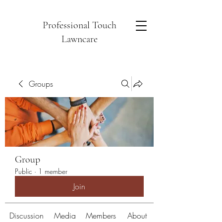
Professional Touch
Lawncare
Groups
Group
Public
·
1 member
Join
Discussion
Media
Members
About