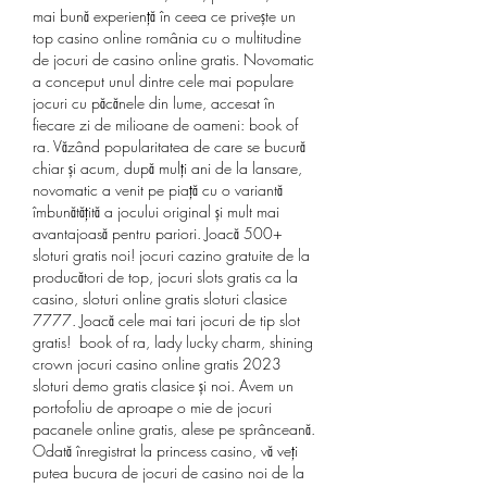
mai bună experiență în ceea ce privește un 
top casino online românia cu o multitudine 
de jocuri de casino online gratis. Novomatic 
a conceput unul dintre cele mai populare 
jocuri cu păcănele din lume, accesat în 
fiecare zi de milioane de oameni: book of 
ra. Văzând popularitatea de care se bucură 
chiar și acum, după mulți ani de la lansare, 
novomatic a venit pe piață cu o variantă 
îmbunătățită a jocului original și mult mai 
avantajoasă pentru pariori. Joacă 500+ 
sloturi gratis noi! jocuri cazino gratuite de la 
producători de top, jocuri slots gratis ca la 
casino, sloturi online gratis sloturi clasice 
7777. Joacă cele mai tari jocuri de tip slot 
gratis! ️ book of ra, lady lucky charm, shining 
crown ️jocuri casino online gratis 2023 ️ 
sloturi demo gratis clasice și noi. Avem un 
portofoliu de aproape o mie de jocuri 
pacanele online gratis, alese pe sprânceană. 
Odată înregistrat la princess casino, vă veți 
putea bucura de jocuri de casino noi de la 