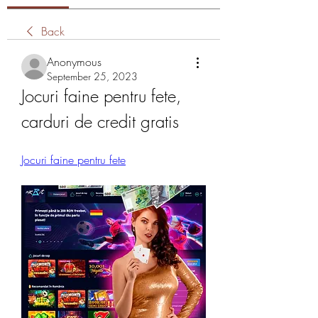
Back
Anonymous
September 25, 2023
Jocuri faine pentru fete, 
carduri de credit gratis
Jocuri faine pentru fete