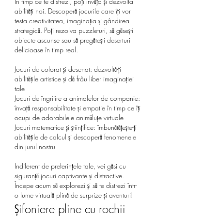
În timp ce te distrezi, poți învăța și dezvolta 
abilități noi. Descoperă jocurile care îți vor 
testa creativitatea, imaginația și gândirea 
strategică. Poți rezolva puzzle-uri, să găsești 
obiecte ascunse sau să pregătești deserturi 
delicioase în timp real.
Jocuri de colorat și desenat: dezvoltă-ți 
abilitățile artistice și dă frâu liber imaginației 
tale
Jocuri de îngrijire a animalelor de companie: 
învață responsabilitate și empatie în timp ce îți 
ocupi de adorabilele animăluțe virtuale
Jocuri matematice și științifice: îmbunătățește-ți 
abilitățile de calcul și descoperă fenomenele 
din jurul nostru
Indiferent de preferințele tale, vei găsi cu 
siguranță jocuri captivante și distractive. 
Începe acum să explorezi și să te distrezi într-
o lume virtuală plină de surprize și aventuri!
Șifoniere pline cu rochii 