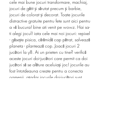
cele mai bune jocuri transformare, machiaj, 
jocuri de gătit şi sărutat precum şi barbie, 
jocuri de colorat și decorat. Toate jocurile 
distractive gratuite pentru fete sunt aici pentru 
a vă bucura! bine ati venit pe wowz. Hai sa-
ti alegi jocul! iata cele mai noi jocuri: repixel 
- găsește pisica, cărămidă cap pătrat, salvează 
planeta - plantează cop. Joacă jocuri 2 
jucători la y8. Ai un prieten cu tine? verifică 
aceste jocuri doi-jucători care permit ca doi 
jucători să se alăture aceluiași joc! jocurile au 
fost întotdeauna create pentru a conecta 
oamenii, așadar jocurile doi-jucători sunt 
unele dintre cele mai amuzante posibil în 
timpul jocului video. 
Carduri de credit gratis.
Pentru a cumpăra, construi sau repara. De 
exemplu, majoritatea germanilor folosește 
carduri de credit de tip visa și mastercard. 
Cardurile de credit american express sunt 
mai puțin frecvente. Pentru că nu toate 
terminalele de carduri le acceptă. 
Împrumuturile contractate prin cardurile de 