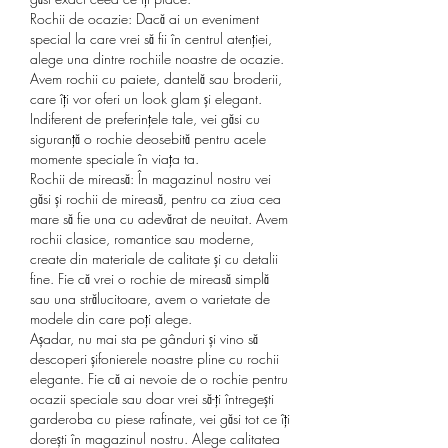
Rochii de ocazie: Dacă ai un eveniment 
special la care vrei să fii în centrul atenției, 
alege una dintre rochiile noastre de ocazie. 
Avem rochii cu paiete, dantelă sau broderii, 
care îți vor oferi un look glam și elegant. 
Indiferent de preferințele tale, vei găsi cu 
siguranță o rochie deosebită pentru acele 
momente speciale în viața ta.
Rochii de mireasă: În magazinul nostru vei 
găsi și rochii de mireasă, pentru ca ziua cea 
mare să fie una cu adevărat de neuitat. Avem 
rochii clasice, romantice sau moderne, 
create din materiale de calitate și cu detalii 
fine. Fie că vrei o rochie de mireasă simplă 
sau una strălucitoare, avem o varietate de 
modele din care poți alege.
Așadar, nu mai sta pe gânduri și vino să 
descoperi șifonierele noastre pline cu rochii 
elegante. Fie că ai nevoie de o rochie pentru 
ocazii speciale sau doar vrei să-ți întregești 
garderoba cu piese rafinate, vei găsi tot ce îți 
dorești în magazinul nostru. Alege calitatea 