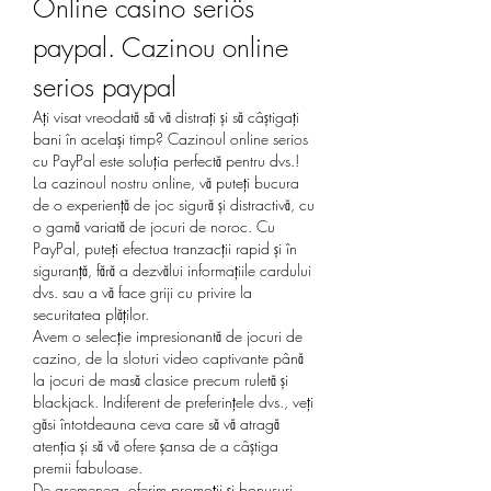
Online casino seriös 
paypal. Cazinou online 
serios paypal
Ați visat vreodată să vă distrați și să câștigați 
bani în același timp? Cazinoul online serios 
cu PayPal este soluția perfectă pentru dvs.!
La cazinoul nostru online, vă puteți bucura 
de o experiență de joc sigură și distractivă, cu 
o gamă variată de jocuri de noroc. Cu 
PayPal, puteți efectua tranzacții rapid și în 
siguranță, fără a dezvălui informațiile cardului 
dvs. sau a vă face griji cu privire la 
securitatea plăților.
Avem o selecție impresionantă de jocuri de 
cazino, de la sloturi video captivante până 
la jocuri de masă clasice precum ruletă și 
blackjack. Indiferent de preferințele dvs., veți 
găsi întotdeauna ceva care să vă atragă 
atenția și să vă ofere șansa de a câștiga 
premii fabuloase.
De asemenea, oferim promoții și bonusuri 