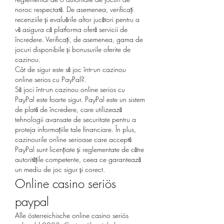
noroc respectată. De asemenea, verificați 
recenziile și evaluările altor jucători pentru a 
vă asigura că platforma oferă servicii de 
încredere. Verificați, de asemenea, gama de 
jocuri disponibile și bonusurile oferite de 
cazinou.
Cât de sigur este să joc într-un cazinou 
online serios cu PayPal?.
Să joci într-un cazinou online serios cu 
PayPal este foarte sigur. PayPal este un sistem 
de plată de încredere, care utilizează 
tehnologii avansate de securitate pentru a 
proteja informațiile tale financiare. În plus, 
cazinourile online serioase care acceptă 
PayPal sunt licențiate și reglementate de către 
autoritățile competente, ceea ce garantează 
un mediu de joc sigur și corect.
Online casino seriös 
paypal
Alle österreichische online casino seriös 