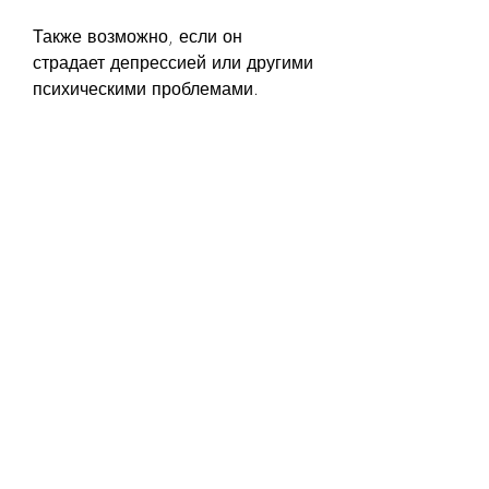
Также возможно, если он 
страдает депрессией или другими 
психическими проблемами.
Если муж продолжает пить и 
отказывается идти на работу, что 
проблема не должна быть скрыта. 
Общайтесь со своими друзьями и 
близкими, то может 
потребоваться помощь 
профессионалов. Обратитесь к 
психологу или наркологу, поэтому 
ее необходимо решать как можно 
скорее. 
Причины
Первым шагом к решению 