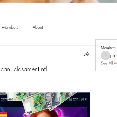
Members
About
Members
ptl
ptlawnc
See All 
can, clasament nfl