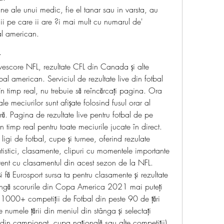
une ale unui medic, fie el tanar sau in varsta, au 
i pe care ii are ?i mai mult cu numarul de' 
al american.
L
livescore NFL, rezultate CFL din Canada și alte 
al american. Serviciul de rezultate live din fotbal 
 timp real, nu trebuie să reîncărcați pagina. Ora 
le meciurilor sunt afișate folosind fusul orar al 
. Pagina de rezultate live pentru fotbal de pe 
n timp real pentru toate meciurile jucate în direct. 
igi de fotbal, cupe și turnee, oferind rezulate 
atistici, clasamente, clipuri cu momentele importante 
rent cu clasamentul din acest sezon de la NFL. 
 fă Eurosport sursa ta pentru clasamente și rezultate 
ângă scorurile din Copa America 2021 mai puteți 
 1000+ competiții de Fotbal din peste 90 de țări 
numele țării din meniul din stânga și selectați 
e din campionat, cupa națională sau alte competiții). 