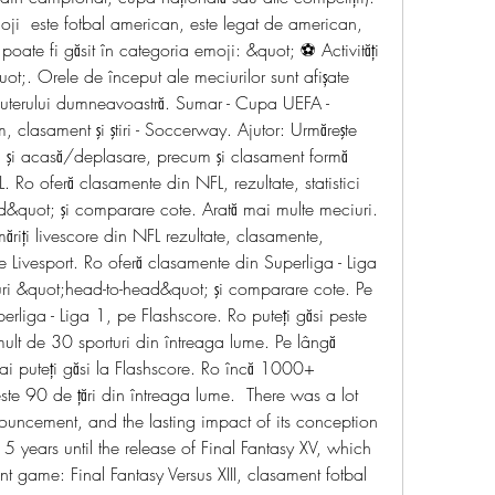
oji  este fotbal american, este legat de american, 
poate fi găsit în categoria emoji: &quot; ⚽ Activități 
ot;. Orele de început ale meciurilor sunt afișate 
puterului dumneavoastră. Sumar - Cupa UEFA - 
, clasament şi ştiri - Soccerway. Ajutor: Urmăreşte 
l şi acasă/deplasare, precum şi clasament formă 
. Ro oferă clasamente din NFL, rezultate, statistici 
&quot; şi comparare cote. Arată mai multe meciuri. 
iți livescore din NFL rezultate, clasamente, 
 pe Livesport. Ro oferă clasamente din Superliga - Liga 
ciuri &quot;head-to-head&quot; şi comparare cote. Pe 
rliga - Liga 1, pe Flashscore. Ro puteţi găsi peste 
lt de 30 sporturi din întreaga lume. Pe lângă 
i puteți găsi la Flashscore. Ro încă 1000+ 
ste 90 de țări din întreaga lume.  There was a lot 
ouncement, and the lasting impact of its conception 
5 years until the release of Final Fantasy XV, which 
rent game: Final Fantasy Versus XIII, clasament fotbal 