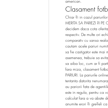
american.
Clasament fotb
Chiar ?i in cazul pariuril
MERITA SA PARIEZI ?I PE 
decidem daca cota oferita 
respectiv. De multe ori ech
comparativ cu sansa reala c
cautam acele pariuri numit
sa fie castigator este mai 
asemenea, trebuie sa evita
sa aiba loc, cum ar fi parti
fara miza, clasament fotb
PARIURI. La pariurile online
tentanta datorita nenumarate
au pariorii fata de agentiile
este in regula, pentru ca v
calculat fara a va abate de 
anumite erori ?i gre?eli ca