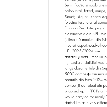
Semnificația simbolului em
balon oval, fotbal, minge, 
&quot; - &quot;  sportiv &qu
folosind fusul orar al com
Europa - Rezultate, program
clasamentele din NFL, tota
(ultimele 5 meciuri) din NFL
meciuri &quot;head-to-head
NFL 2023/2024 live - urmăr
statistici și detalii meciuri
1, rezultate, statistici me
lângă clasamentele din Supe
5000 competiţii din mai mu
scorurile din Euro 2024 ma
competiții de Fotbal din pe
wrapped up in FFXIII's ann
would carry on for nearly 1
started life as a very diffe