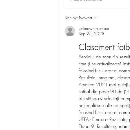
Sort by:
Newest
Unknown member
Sep 25, 2023
Clasament fotb
Serviciul de scoruri și re
time și se actualizează inst
folosind fusul orar al comp
Rezultate, program, clasame
America 2021 mai puteți g
Fotbal din peste 90 de țări
din stânga și selectați com
națională sau alte competiți
folosind fusul orar al com
UEFA - Europa - Rezultate, 
Etapa 9: Rezultate şi marcat