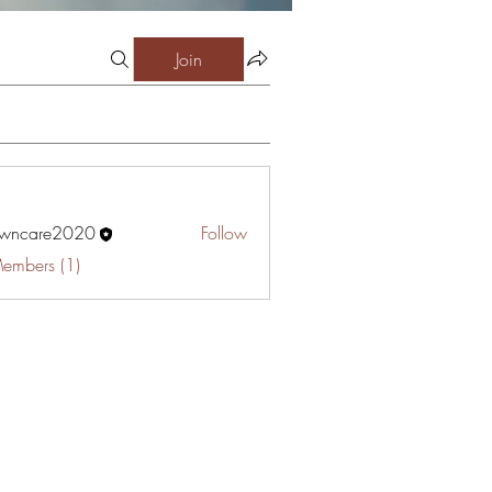
Join
awncare2020
Follow
are2020
Members (1)