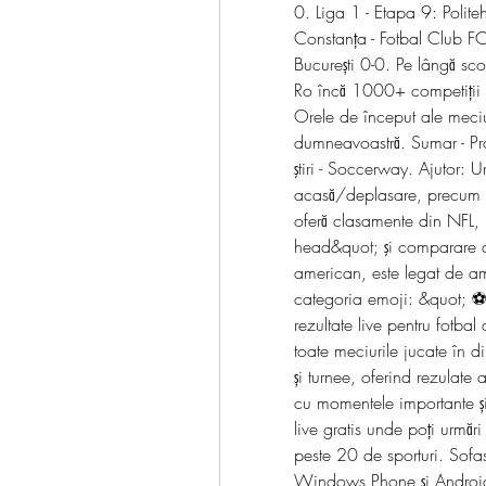
0. Liga 1 - Etapa 9: Politeh
Constanţa - Fotbal Club FC
București 0-0. Pe lângă sco
Ro încă 1000+ competiții d
Orele de început ale meciuri
dumneavoastră. Sumar - Pro
ştiri - Soccerway. Ajutor: U
acasă/deplasare, precum şi
oferă clasamente din NFL, r
head&quot; şi comparare co
american, este legat de ame
categoria emoji: &quot; ⚽ A
rezultate live pentru fotbal
toate meciurile jucate în d
și turnee, oferind rezulate a
cu momentele importante și
live gratis unde poți urmări 
peste 20 de sporturi. Sofas
Windows Phone și Androi