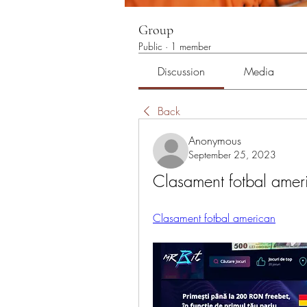
Group
Public
·
1 member
Discussion
Media
Back
Anonymous
September 25, 2023
Clasament fotbal ameri
Clasament fotbal american