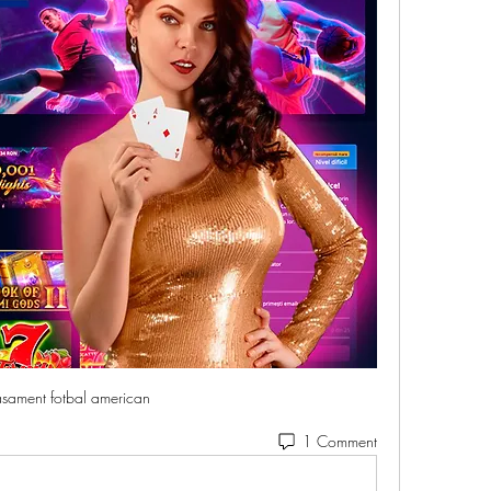
asament fotbal american
1 Comment