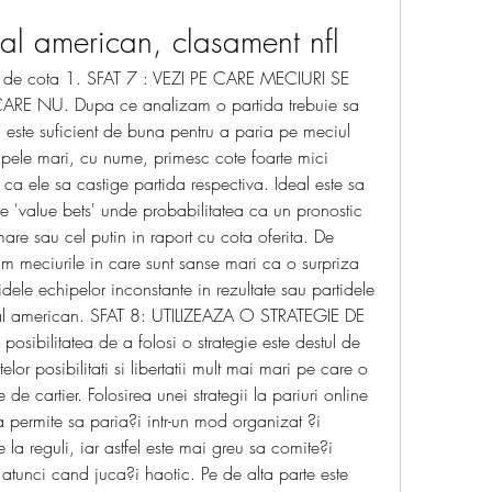
al american, clasament nfl
or de cota 1. SFAT 7 : VEZI PE CARE MECIURI SE 
CARE NU. Dupa ce analizam o partida trebuie sa 
este suficient de buna pentru a paria pe meciul 
ipele mari, cu nume, primesc cote foarte mici 
a ele sa castige partida respectiva. Ideal este sa 
e 'value bets' unde probabilitatea ca un pronostic 
mare sau cel putin in raport cu cota oferita. De 
m meciurile in care sunt sanse mari ca o surpriza 
dele echipelor inconstante in rezultate sau partidele 
al american. SFAT 8: UTILIZEAZA O STRATEGIE DE 
 posibilitatea de a folosi o strategie este destul de 
lor posibilitati si libertatii mult mai mari pe care o 
 de cartier. Folosirea unei strategii la pariuri online 
a permite sa paria?i intr-un mod organizat ?i 
la reguli, iar astfel este mai greu sa comite?i 
 atunci cand juca?i haotic. Pe de alta parte este 