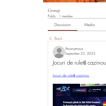
Group
Public
·
1 member
Discussion
Media
Back
Anonymous
September 25, 2023
Jocuri de ruletă cazino
Jocuri de ruletă cazinou