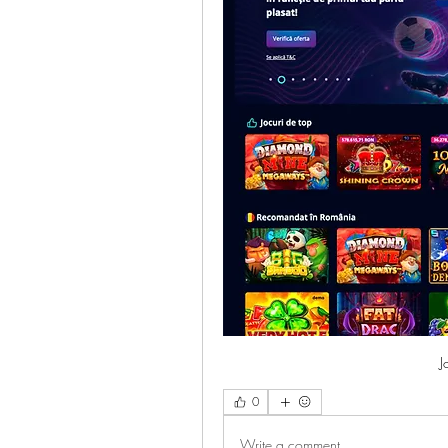
J
0
Write a comment...