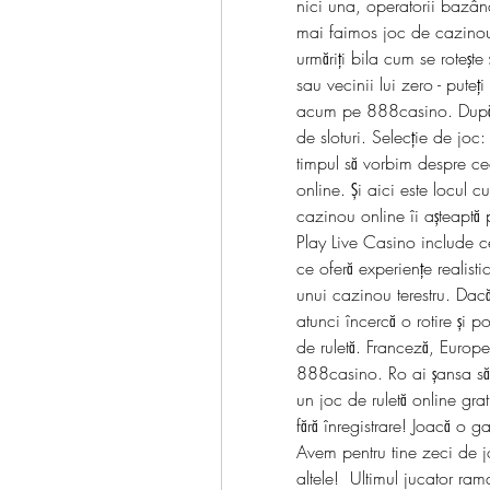
nici una, operatorii bazându
mai faimos joc de cazinou 
urmăriţi bila cum se roteşte 
sau vecinii lui zero - puteţi
acum pe 888casino. După 
de sloturi. Selecție de joc:
timpul să vorbim despre cea
online. Și aici este locul 
cazinou online îi așteaptă p
Play Live Casino include c
ce oferă experiențe realisti
unui cazinou terestru. Dacă
atunci încercă o rotire și po
de ruletă. Franceză, Europ
888casino. Ro ai șansa să 
un joc de ruletă online grat
fără înregistrare! Joacă o g
Avem pentru tine zeci de j
altele!  Ultimul jucator ram