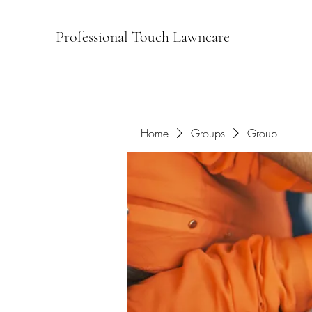
Professional Touch Lawncare
Home
Groups
Group