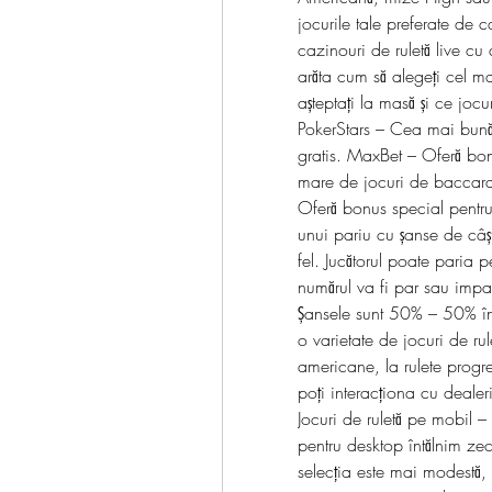
jocurile tale preferate de 
cazinouri de ruletă live cu 
arăta cum să alegeți cel mai
așteptați la masă și ce jocu
PokerStars – Cea mai bună 
gratis. MaxBet – Oferă bon
mare de jocuri de baccara
Oferă bonus special pentru
unui pariu cu șanse de câșt
fel. Jucătorul poate paria 
numărul va fi par sau impa
Șansele sunt 50% – 50% în f
o varietate de jocuri de rul
americane, la rulete progres
poți interacționa cu dealer
Jocuri de ruletă pe mobil – 
pentru desktop întălnim zeci
selecția este mai modestă, 