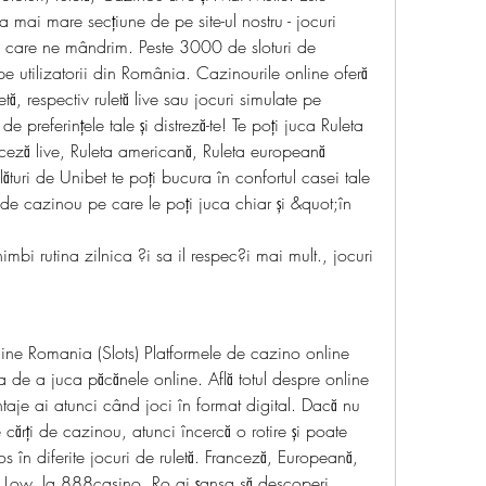
 mai mare secțiune de pe site-ul nostru - jocuri 
cu care ne mândrim. Peste 3000 de sloturi de 
pe utilizatorii din România. Cazinourile online oferă 
tă, respectiv ruletă live sau jocuri simulate pe 
de preferințele tale și distreză-te! Te poți juca Ruleta 
ceză live, Ruleta americană, Ruleta europeană 
lături de Unibet te poți bucura în confortul casei tale 
de cazinou pe care le poți juca chiar și &quot;în 
imbi rutina zilnica ?i sa il respec?i mai mult., jocuri 
line Romania (Slots) Platformele de cazino online 
tea de a juca păcănele online. Află totul despre online 
taje ai atunci când joci în format digital. Dacă nu 
 cărți de cazinou, atunci încercă o rotire și poate 
s în diferite jocuri de ruletă. Franceză, Europeană, 
Low, la 888casino. Ro ai șansa să descoperi 