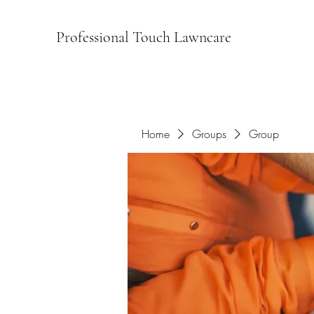
Professional Touch Lawncare
Home
Groups
Group