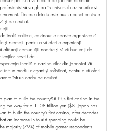
necesar pentru a vă bucura de jocurile preferate. 
profesionist vă va ghida în universul cazinourilor și 
ice moment. Fiecare detaliu este pus la punct pentru a 
vă și de neuitat.
moții
de înaltă calitate, cazinourile noastre organizează 
e și promoții pentru a vă oferi o experiență 
 alăturați comunității noastre și să vă bucurați de 
ienților noștri fideli.
experiența inedită a cazinourilor din Japonia! Vă 
 într-un mediu elegant și sofisticat, pentru a vă oferi 
laxare într-un cadru de neuitat.
plan to build the country&#39;s first casino in the 
ng the way for a 1. 08 trillion yen ($8. Japan has 
an to build the country’s first casino, after decades 
that an increase in tourist spending could be 
 the majority (79%) of mobile gamer respondents 