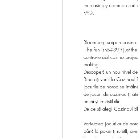
increasingly common sort o
FAQ.
Bloomberg saipan casino.
 The fun isn&#39;t just the slots though. ’s casino on the remote u. ’s 
controversial casino proje
making. 
Descoperă un nou nivel de 
Bine ați venit la Cazinoul
jocurile de noroc se întâlne
de jocuri de cazinou și atm
unică și irezistibilă.
De ce să alegi Cazinoul 
Varietatea jocurilor de nor
până la poker și ruletă, avem