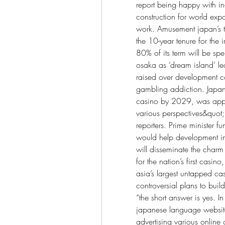
report being happy with in-
construction for world expo
work. Amusement japan’s ta
the 10-year tenure for the 
80% of its term will be spe
osaka as ‘dream island’ le
raised over development cos
gambling addiction. Japan
casino by 2029, was appro
various perspectives&quot;, 
reporters. Prime minister 
would help development in
will disseminate the charm
for the nation’s first casi
asia’s largest untapped ca
controversial plans to buil
“the short answer is yes. 
japanese language website
advertising various online