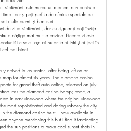
de două zile.
itul săptămânii este mereu un moment bun pentru a 
timp liber și poți profita de ofertele speciale de 
ai multe premii și bonusuri.
nt de ziua săptămânii, dar cu siguranță poți învăța 
entru a câștiga mai mult la cazino! Fiecare zi este 
rtunitățile sale - așa că nu ezita să intri și să joci în 
ți cel mai bine!
y arrived in los santos, after being left on an 
5 map for almost six years. The diamond casino 
pdate for grand theft auto online, released on july 
troduces the diamond casino &amp; resort, a 
ated in east vinewood where the original vinewood 
the most sophisticated and daring robbery the city 
n in the diamond casino heist – now available in 
en anyone mentioning this but i find it fascinating 
ged the sun positions to make cool sunset shots in 