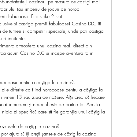
imbunatateste-ți cazinoul pe masura ce castigi mai 
propriului tau imperiu de jocuri de noroc!
ii fabuloase. Fire strike 2 slot.
lusive si castiga premii fabuloase! Casino DLC iti 
de turnee si competitii speciale, unde poti castiga 
ri incitante.
menta atmosfera unui cazino real, direct din 
arca acum Casino DLC si incepe aventura ta in 
orocoasă pentru a câștiga la cazino?.
 zile diferite ca fiind norocoase pentru a câștiga la 
i vineri 13 sau ziua de naștere. Alții cred că fiecare 
 ai încredere și norocul este de partea ta. Acesta 
ă nicio zi specifică care să fie garanția unui câștig la 
te șansele de câștig la cazino?.
 pot ajuta să îți crești șansele de câștig la cazino. 