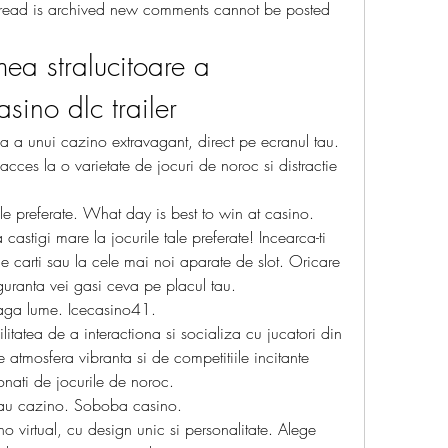
s thread is archived new comments cannot be posted 
ea stralucitoare a 
sino dlc trailer
 a unui cazino extravagant, direct pe ecranul tau. 
ces la o varietate de jocuri de noroc si distractie 
le preferate. What day is best to win at casino.
 castigi mare la jocurile tale preferate! Incearca-ti 
de carti sau la cele mai noi aparate de slot. Oricare 
siguranta vei gasi ceva pe placul tau.
eaga lume. Icecasino41.
litatea de a interactiona si socializa cu jucatori din 
 atmosfera vibranta si de competitiile incitante 
ionati de jocurile de noroc.
 tau cazino. Soboba casino.
o virtual, cu design unic si personalitate. Alege 