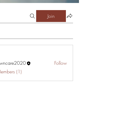
Join
awncare2020
Follow
are2020
Members (1)