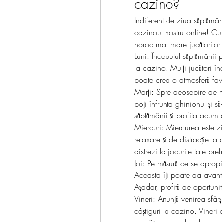
cazino?
Indiferent de ziua săptămânii
cazinoul nostru online! Cu 
noroc mai mare jucătorilor 
Luni: Începutul săptămânii 
la cazino. Mulți jucători în
poate crea o atmosferă favo
Marți: Spre deosebire de mul
poți înfrunta ghinionul și să-
săptămânii și profita acum 
Miercuri: Miercurea este z
relaxare și de distracție la c
distrezi la jocurile tale pref
Joi: Pe măsură ce se apropie
Aceasta îți poate da avanta
Așadar, profită de oportun
Vineri: Anunță venirea sfârși
câștiguri la cazino. Vineri es