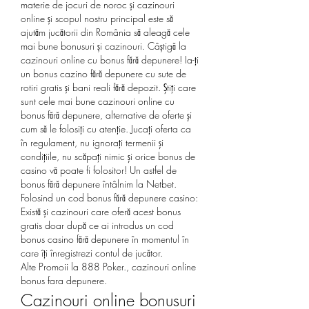
materie de jocuri de noroc și cazinouri 
online și scopul nostru principal este să 
ajutăm jucătorii din România să aleagă cele 
mai bune bonusuri și cazinouri. Câștigă la 
cazinouri online cu bonus fără depunere! Ia-ți 
un bonus cazino fără depunere cu sute de 
rotiri gratis și bani reali fără depozit. Ştiţi care 
sunt cele mai bune cazinouri online cu 
bonus fără depunere, alternative de oferte şi 
cum să le folosiți cu atenţie. Jucaţi oferta ca 
în regulament, nu ignoraţi termenii şi 
condiţiile, nu scăpaţi nimic şi orice bonus de 
casino vă poate fi folositor! Un astfel de 
bonus fără depunere întâlnim la Netbet. 
Folosind un cod bonus fără depunere casino: 
Există și cazinouri care oferă acest bonus 
gratis doar după ce ai introdus un cod 
bonus casino fără depunere în momentul în 
care îți înregistrezi contul de jucător. 
Alte Promoii la 888 Poker., cazinouri online 
bonus fara depunere.
Cazinouri online bonusuri 