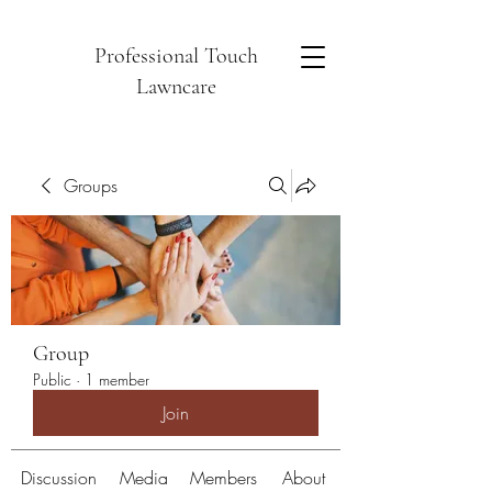
Professional Touch
Lawncare
Groups
Group
Public
·
1 member
Join
Discussion
Media
Members
About