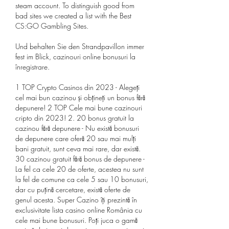
steam account. To distinguish good from 
bad sites we created a list with the Best 
CS:GO Gambling Sites.
Und behalten Sie den Strandpavillon immer 
fest im Blick, cazinouri online bonusuri la 
înregistrare.
1 TOP Crypto Casinos din 2023 - Alegeți 
cel mai bun cazinou și obțineți un bonus fără 
depunere! 2 TOP Cele mai bune cazinouri 
cripto din 2023! 2. 20 bonus gratuit la 
cazinou fără depunere - Nu există bonusuri 
de depunere care oferă 20 sau mai mulți 
bani gratuit, sunt ceva mai rare, dar există. 
30 cazinou gratuit fără bonus de depunere - 
La fel ca cele 20 de oferte, acestea nu sunt 
la fel de comune ca cele 5 sau 10 bonusuri, 
dar cu puțină cercetare, există oferte de 
genul acesta. Super Cazino îți prezintă în 
exclusivitate lista casino online România cu 
cele mai bune bonusuri. Poți juca o gamă 