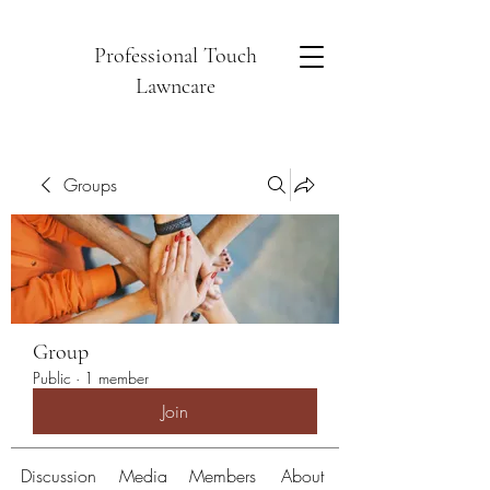
Professional Touch
Lawncare
Groups
Group
Public
·
1 member
Join
Discussion
Media
Members
About