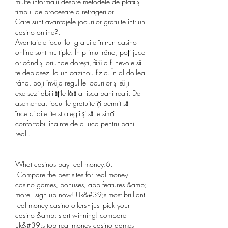
multe informații despre metodele de plată și 
timpul de procesare a retragerilor.
Care sunt avantajele jocurilor gratuite într-un 
casino online?.
Avantajele jocurilor gratuite într-un casino 
online sunt multiple. În primul rând, poți juca 
oricând și oriunde dorești, fără a fi nevoie să 
te deplasezi la un cazinou fizic. În al doilea 
rând, poți învăța regulile jocurilor și să-ți 
exersezi abilitățile fără a risca bani reali. De 
asemenea, jocurile gratuite îți permit să 
încerci diferite strategii și să te simți 
confortabil înainte de a juca pentru bani 
reali.
What casinos pay real money.6.
 Compare the best sites for real money 
casino games, bonuses, app features &amp; 
more - sign up now! Uk&#39;s most brilliant 
real money casino offers - just pick your 
casino &amp; start winning! compare 
uk&#39;s top real money casino games 