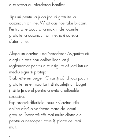
a te stresa cu pierderea banilor.
Tips-uri pentru a juca jocuri gratuite la 
cazinouri online. What casinos take bitcoin.
Pentru a te bucura la maxim de jocurile 
gratuite la cazinouri online, iată câteva 
sfaturi utile:
Alege un cazinou de încredere - Asigură-te că 
alegi un cazinou online licențiat și 
reglementat pentru a te asigura că joci într-un 
mediu sigur și protejat.
Stabilește un buget - Chiar și când joci jocuri 
gratuite, este important să stabilești un buget 
și să te ții de el pentru a evita cheltuielile 
excesive.
Explorează diferitele jocuri - Cazinourile 
online oferă o varietate mare de jocuri 
gratuite. Încearcă cât mai multe dintre ele 
pentru a descoperi care îți place cel mai 
mult.