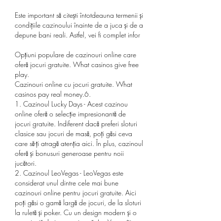
Este important să citești întotdeauna termenii și 
condițiile cazinoului înainte de a juca și de a 
depune bani reali. Astfel, vei fi complet infor
Opțiuni populare de cazinouri online care 
oferă jocuri gratuite. What casinos give free 
play.
Cazinouri online cu jocuri gratuite. What 
casinos pay real money.6.
1. Cazinoul Lucky Days - Acest cazinou 
online oferă o selecție impresionantă de 
jocuri gratuite. Indiferent dacă preferi sloturi 
clasice sau jocuri de masă, poți găsi ceva 
care să-ți atragă atenția aici. În plus, cazinoul 
oferă și bonusuri generoase pentru noii 
jucători.
2. Cazinoul LeoVegas - LeoVegas este 
considerat unul dintre cele mai bune 
cazinouri online pentru jocuri gratuite. Aici 
poți găsi o gamă largă de jocuri, de la sloturi 
la ruletă și poker. Cu un design modern și o 