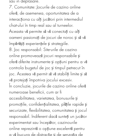
sau în deplasare.
7. Comunitate: Jocurile de cazino online 
oferă, de asemenea, oportunitatea de a 
interacționa cu alți jucători prin intermediul 
chat-ului în timp real sau al turneelor. 
Aceasta vă permite să vă conectați cu alți 
oameni pasionați de jocuri de noroc și să vă 
împărtășiți experiențele și strategiile.
8. Joc responsabil: Site-urile de cazino 
online promovează jocuri responsabile și 
oferă diferite instrumente și opțiuni pentru a vă 
controla bugetul de joc și timpul petrecut în 
joc. Acestea vă permit să vă stabiliți limite și să 
vă protejați împotriva jocului excesiv.
În concluzie, jocurile de cazino online oferă 
numeroase beneficii, cum ar fi 
accesibilitatea, varietatea, bonusurile și 
promoțiile, confidențialitatea, plățile rapide și 
securizate, flexibilitatea, comunitatea și jocul 
responsabil. Indiferent dacă sunteți un jucător 
experimentat sau începător, cazinourile 
online reprezintă o opțiune excelentă pentru 
a vă bucura de distracție și de senzația de 