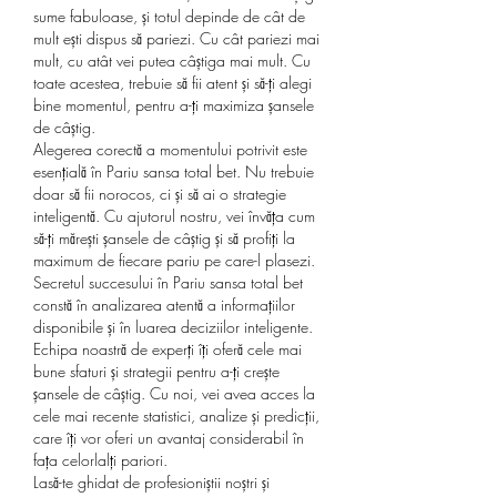
sume fabuloase, și totul depinde de cât de 
mult ești dispus să pariezi. Cu cât pariezi mai 
mult, cu atât vei putea câștiga mai mult. Cu 
toate acestea, trebuie să fii atent și să-ți alegi 
bine momentul, pentru a-ți maximiza șansele 
de câștig.
Alegerea corectă a momentului potrivit este 
esențială în Pariu sansa total bet. Nu trebuie 
doar să fii norocos, ci și să ai o strategie 
inteligentă. Cu ajutorul nostru, vei învăța cum 
să-ți mărești șansele de câștig și să profiți la 
maximum de fiecare pariu pe care-l plasezi.
Secretul succesului în Pariu sansa total bet 
constă în analizarea atentă a informațiilor 
disponibile și în luarea deciziilor inteligente. 
Echipa noastră de experți îți oferă cele mai 
bune sfaturi și strategii pentru a-ți crește 
șansele de câștig. Cu noi, vei avea acces la 
cele mai recente statistici, analize și predicții, 
care îți vor oferi un avantaj considerabil în 
fața celorlalți pariori.
Lasă-te ghidat de profesioniștii noștri și 