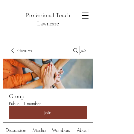
Professional Touch
Lawncare
Groups
Group
Public
·
1 member
Join
Discussion
Media
Members
About