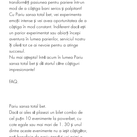
transformă-ți pasiunea pentru pariere într-un 
mod de a câștiga bani serios și palpitant!
Cu Pariu sansa total bet, vei experimenta 
emoții intense și vei avea oportunitatea de a 
câștiga în mod constant. Indiferent dacă ești 
un parior experimentat sau abia-ți începi 
aventura în lumea parierilor, serviciul nostru 
îți oferă tot ce ai nevoie pentru a atinge 
succesul.
Nu mai aștepta! Intră acum în lumea Pariu 
sansa total bet și dă startul către câștiguri 
impresionante!
FAQ.
Pariu sansa total bet.
Dacă ai ales să plasezi un bilet combo de 
cel puțin 10 evenimente la powerbet, cu 
cote egale sau mai mari de 1. 30 și unul 
dintre aceste evenimente nu a ieșit câștigător, 
poți beneficia de pariu șansă și vei primi o 