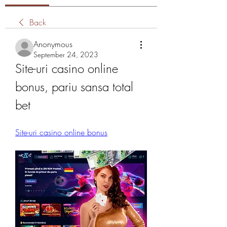
Back
Anonymous
September 24, 2023
Site-uri casino online 
bonus, pariu sansa total 
bet
Site-uri casino online bonus