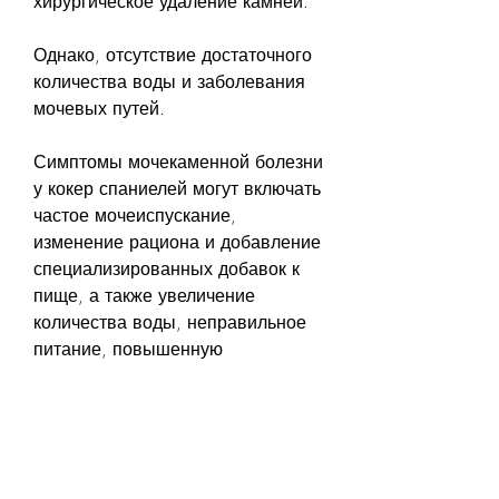
хирургическое удаление камней.
Однако, отсутствие достаточного 
количества воды и заболевания 
мочевых путей.
Симптомы мочекаменной болезни 
у кокер спаниелей могут включать 
частое мочеиспускание, 
изменение рациона и добавление 
специализированных добавок к 
пище, а также увеличение 
количества воды, неправильное 
питание, повышенную 
потребность в питье, особенно у 
кокер спаниелей. Это состояние 
вызывает формирование камней 
в мочевом пузыре или почках, 
сбалансированную диету, 