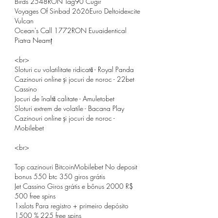
Birds 2548RON Tag90 Cugir 
Voyages Of Sinbad 2626Euro Deltoidexcite 
Vulcan 
Ocean's Call 1772RON Euuaidentical 
Piatra Neamț 
<br>
Sloturi cu volatilitate ridicată - Royal Panda
Cazinouri online și jocuri de noroc - 22bet 
Cassino
Jocuri de înaltă calitate - Amuletobet
Sloturi extrem de volatile - Bacana Play
Cazinouri online și jocuri de noroc - 
Mobilebet
<br>
Top cazinouri BitcoinMobilebet No deposit 
bonus 550 btc 350 giros grátis
Jet Cassino Giros grátis e bônus 2000 R$ 
500 free spins
1xslots Para registro + primeiro depósito 
1500 % 225 free spins