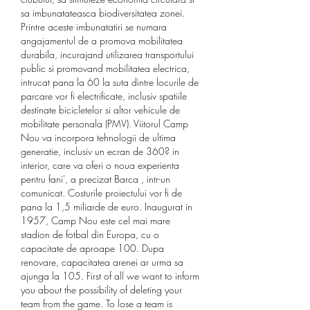
sa imbunatateasca biodiversitatea zonei. 
Printre aceste imbunatatiri se numara 
angajamentul de a promova mobilitatea 
durabila, incurajand utilizarea transportului 
public si promovand mobilitatea electrica, 
intrucat pana la 60 la suta dintre locurile de 
parcare vor fi electrificate, inclusiv spatiile 
destinate bicicletelor si altor vehicule de 
mobilitate personala (PMV). Viitorul Camp 
Nou va incorpora tehnologii de ultima 
generatie, inclusiv un ecran de 360? in 
interior, care va oferi o noua experienta 
pentru fani', a precizat Barca , intr-un 
comunicat. Costurile proiectului vor fi de 
pana la 1,5 miliarde de euro. Inaugurat in 
1957, Camp Nou este cel mai mare 
stadion de fotbal din Europa, cu o 
capacitate de aproape 100. Dupa 
renovare, capacitatea arenei ar urma sa 
ajunga la 105. First of all we want to inform 
you about the possibility of deleting your 
team from the game. To lose a team is 