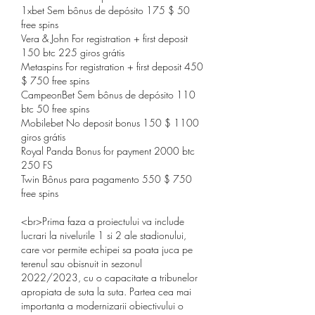
1xbet Sem bônus de depósito 175 $ 50 
free spins
Vera & John For registration + first deposit 
150 btc 225 giros grátis
Metaspins For registration + first deposit 450 
$ 750 free spins
CampeonBet Sem bônus de depósito 110 
btc 50 free spins
Mobilebet No deposit bonus 150 $ 1100 
giros grátis
Royal Panda Bonus for payment 2000 btc 
250 FS
Twin Bônus para pagamento 550 $ 750 
free spins
<br>Prima faza a proiectului va include 
lucrari la nivelurile 1 si 2 ale stadionului, 
care vor permite echipei sa poata juca pe 
terenul sau obisnuit in sezonul 
2022/2023, cu o capacitate a tribunelor 
apropiata de suta la suta. Partea cea mai 
importanta a modernizarii obiectivului o 