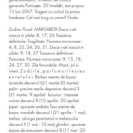
generala Potrivește. 20 întrebări, test propus: 
11 Iun 2007. Tragem cu ochiul la prima 
întrebare: Cel mai lung os uman? Gratis. 
Zodiac Floral: MARGARETA Daca v-ati 
nascut in zilele: 8, 17, 26 Trasatura 
definitorie: Fragilitate. Numere norocoase: 
4, 8, 22, 24, 26, 31. Daca v-ati nascut in 
zilele: 9, 18, 27 Trasatura definitorie: 
Pasiunea. Numere norocoase: 9, 15, 18, 
24, 27, 30. Zile favorabile: Marti, joi si 
vineri. Z o d i i l e , p a r f u m u r i l e s i e s 
e n t e l e l o r. Berbec esenta de baza: 
lavanda decanul I-(21 martie-30 martie) - 
pelin - previne starile depresive decanul II 
(31 martie - 9 aprilie) - busuioc - intareste 
vointa decanul III (10 aprilie - 20 aprilie) 
piper - sporeste ambitia Taur esenta de 
baza: trandafir decanul I (21 aprilie - 1 mai) 
melisa - alunga pesimismul si melancolia 
decanul II (1 mai - 10 mai) ghimbir - sporeste 
starea de entuziasm decanul III (11 mai - 20 