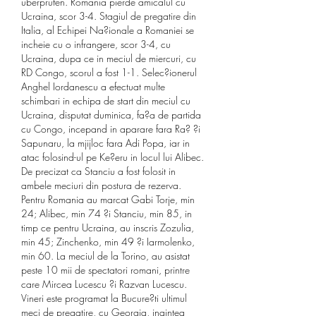
uberprufen. Romania pierde amicalul cu 
Ucraina, scor 3-4. Stagiul de pregatire din 
Italia, al Echipei Na?ionale a Romaniei se 
incheie cu o infrangere, scor 3-4, cu 
Ucraina, dupa ce in meciul de miercuri, cu 
RD Congo, scorul a fost 1-1. Selec?ionerul 
Anghel Iordanescu a efectuat multe 
schimbari in echipa de start din meciul cu 
Ucraina, disputat duminica, fa?a de partida 
cu Congo, incepand in aparare fara Ra? ?i 
Sapunaru, la mjijloc fara Adi Popa, iar in 
atac folosind-ul pe Ke?eru in locul lui Alibec. 
De precizat ca Stanciu a fost folosit in 
ambele meciuri din postura de rezerva. 
Pentru Romania au marcat Gabi Torje, min 
24; Alibec, min 74 ?i Stanciu, min 85, in 
timp ce pentru Ucraina, au inscris Zozulia, 
min 45; Zinchenko, min 49 ?i Iarmolenko, 
min 60. La meciul de la Torino, au asistat 
peste 10 mii de spectatori romani, printre 
care Mircea Lucescu ?i Razvan Lucescu. 
Vineri este programat la Bucure?ti ultimul 
meci de pregatire, cu Georgia, inaintea 