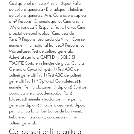
Castiga unul din cele 4 seturi &quot;Raftul 
de cultura generala - Biblia&quot;. Întrebări 
de cultura generală: Artă. Care este a șaptea 
artă? Răspuns: Cinematografia. Cine a scris 
“Metamorfoza”? Răspuns: Franz Kafka. Cine 
a pictat celebrul tablou “Cina cea de 
Taină”? Răspuns: Leonardo da Vinci. Cum se 
numește imnul național francez? Răspuns: La 
Marseillaise. Test de cultura generala 
Adevărat sau fals. CARTI DIN BIBLIE SI 
TRADITIE Sortare în funcție de grup. Cultura 
Generala Cuvântul lipsă. 1) Test ABC de 
cultură generală (nr. 1) Test ABC de cultură 
generală (nr. 1) *Opțional Completează-ți 
numele! (Pentru clasament și diplomă) Sunt de 
acord ca site-ul academiaabc. Ro să 
folosească numele introdus de mine pentru 
generare diplomă și loc în clasament.  Apoi, 
pentru a lua la Unibet bonus de bun venit, 
trebuie sa-i faci cont., concursuri online 
cultura generala.
Concursuri online cultura 