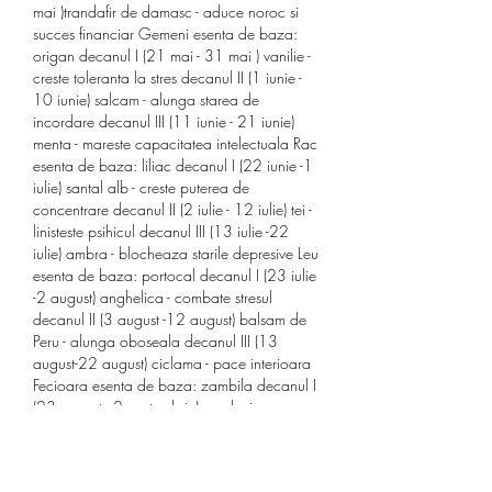
mai )trandafir de damasc - aduce noroc si 
succes financiar Gemeni esenta de baza: 
origan decanul I (21 mai - 31 mai ) vanilie - 
creste toleranta la stres decanul II (1 iunie - 
10 iunie) salcam - alunga starea de 
incordare decanul III (11 iunie - 21 iunie) 
menta - mareste capacitatea intelectuala Rac 
esenta de baza: liliac decanul I (22 iunie -1 
iulie) santal alb - creste puterea de 
concentrare decanul II (2 iulie - 12 iulie) tei - 
linisteste psihicul decanul III (13 iulie -22 
iulie) ambra - blocheaza starile depresive Leu 
esenta de baza: portocal decanul I (23 iulie 
-2 august) anghelica - combate stresul 
decanul II (3 august -12 august) balsam de 
Peru - alunga oboseala decanul III (13 
august-22 august) ciclama - pace interioara 
Fecioara esenta de baza: zambila decanul I 
(23 august - 2 septembrie) gardenia - 
armonie in cuplu decanul II (3 septembrie 
-12 septembrie) verbina - indeparteaza 
dusmanii decanul III (13 septembrie -22 