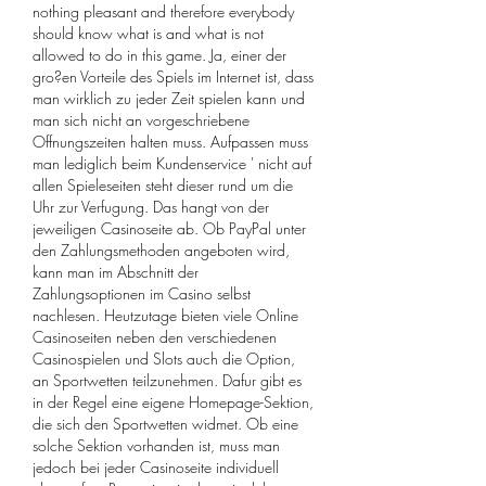
nothing pleasant and therefore everybody 
should know what is and what is not 
allowed to do in this game. Ja, einer der 
gro?en Vorteile des Spiels im Internet ist, dass 
man wirklich zu jeder Zeit spielen kann und 
man sich nicht an vorgeschriebene 
Offnungszeiten halten muss. Aufpassen muss 
man lediglich beim Kundenservice ' nicht auf 
allen Spieleseiten steht dieser rund um die 
Uhr zur Verfugung. Das hangt von der 
jeweiligen Casinoseite ab. Ob PayPal unter 
den Zahlungsmethoden angeboten wird, 
kann man im Abschnitt der 
Zahlungsoptionen im Casino selbst 
nachlesen. Heutzutage bieten viele Online 
Casinoseiten neben den verschiedenen 
Casinospielen und Slots auch die Option, 
an Sportwetten teilzunehmen. Dafur gibt es 
in der Regel eine eigene Homepage-Sektion, 
die sich den Sportwetten widmet. Ob eine 
solche Sektion vorhanden ist, muss man 
jedoch bei jeder Casinoseite individuell 