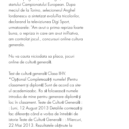
startului Campionatului European. Dupa 
meciul de la Torino, selecionerul Anghel 
Iordanescu a sintetizat evolu?ia tricolorilor, 
declarand la televiziunea Digi Sport, 
urmatoarele: "Am avut o prima repriza foarte 
buna, o repriza in care am avut ini?iativa, 
am controlat jocul., concursuri online cultura 
generala.
Nu va cauta niciodata sa placa, jocuri 
online de cultură generală.
Test de cultură generală Clasa III-IV. 
*Opțional Completează-ți numele! (Pentru 
clasament și diplomă) Sunt de acord ca site-
ul academiaabc. Ro să folosească numele 
introdus de mine pentru generare diplomă și 
loc în clasament. Teste de Cultură Generală : 
: Luni, 12 August 2013 Detaliile contează și 
fac diferența când e vorba de întrebări de 
istorie Teste de Cultură Generală : : Miercuri, 
22 Mai 2013. Rezultatele obținute la 