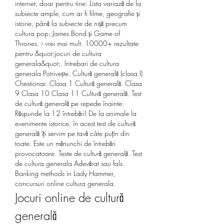
internet, doar pentru tine. Lista variază de la 
subiecte ample, cum ar fi filme, geografie și 
istorie, până la subiecte de nișă precum 
cultura pop, James Bond și Game of 
Thrones. › vrei mai mult. 10000+ rezultate 
pentru &quot;jocuri de cultura 
generala&quot;. Intrebari de cultura 
generala Potrivește. Cultură generală (clasa I) 
Chestionar. Clasa 1 Cultură generală. Clasa 
9 Clasa 10 Clasa 11 Cultură generală. Test 
de cultură generală pe repede înainte: 
Răspunde la 12 întrebări! De la animale la 
evenimente istorice, în acest test de cultură 
generală îți servim pe tavă câte puțin din 
toate. Este un mănunchi de întrebări 
provocatoare. Teste de cultură generală. Test 
de cultura generala Adevărat sau fals. 
Banking methods in Lady Hammer, 
concursuri online cultura generala.
Jocuri online de cultură 
generală