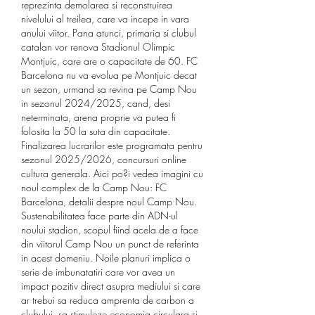
reprezinta demolarea si reconstruirea 
nivelului al treilea, care va incepe in vara 
anului viitor. Pana atunci, primaria si clubul 
catalan vor renova Stadionul Olimpic 
Montjuic, care are o capacitate de 60. FC 
Barcelona nu va evolua pe Montjuic decat 
un sezon, urmand sa revina pe Camp Nou 
in sezonul 2024/2025, cand, desi 
neterminata, arena proprie va putea fi 
folosita la 50 la suta din capacitate. 
Finalizarea lucrarilor este programata pentru 
sezonul 2025/2026, concursuri online 
cultura generala. Aici po?i vedea imagini cu 
noul complex de la Camp Nou: FC 
Barcelona, detalii despre noul Camp Nou. 
Sustenabilitatea face parte din ADN-ul 
noului stadion, scopul fiind acela de a face 
din viitorul Camp Nou un punct de referinta 
in acest domeniu. Noile planuri implica o 
serie de imbunatatiri care vor avea un 
impact pozitiv direct asupra mediului si care 
ar trebui sa reduca amprenta de carbon a 
clubului, sa stimuleze economia circulara si 