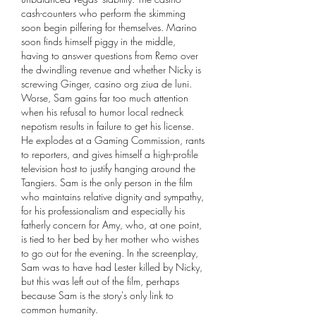
cash-counters who perform the skimming 
soon begin pilfering for themselves. Marino 
soon finds himself piggy in the middle, 
having to answer questions from Remo over 
the dwindling revenue and whether Nicky is 
screwing Ginger, casino org ziua de luni. 
Worse, Sam gains far too much attention 
when his refusal to humor local redneck 
nepotism results in failure to get his license. 
He explodes at a Gaming Commission, rants 
to reporters, and gives himself a high-profile 
television host to justify hanging around the 
Tangiers. Sam is the only person in the film 
who maintains relative dignity and sympathy, 
for his professionalism and especially his 
fatherly concern for Amy, who, at one point, 
is tied to her bed by her mother who wishes 
to go out for the evening. In the screenplay, 
Sam was to have had Lester killed by Nicky, 
but this was left out of the film, perhaps 
because Sam is the story's only link to 
common humanity.