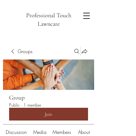
Professional Touch
Lawncare
Groups
Group
Public
·
1 member
Join
Discussion
Media
Members
About