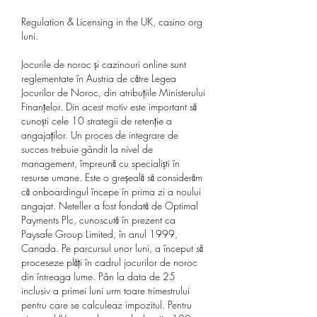
Regulation & Licensing in the UK, casino org 
luni.
Jocurile de noroc și cazinouri online sunt 
reglementate în Austria de către Legea 
Jocurilor de Noroc, din atribuțiile Ministerului 
Finanțelor. Din acest motiv este important să 
cunoști cele 10 strategii de retenție a 
angajaților. Un proces de integrare de 
succes trebuie gândit la nivel de 
management, împreună cu specialiști în 
resurse umane. Este o greșeală să considerăm 
că onboardingul începe în prima zi a noului 
angajat. Neteller a fost fondată de Optimal 
Payments Plc, cunoscută în prezent ca 
Paysafe Group Limited, în anul 1999, 
Canada. Pe parcursul unor luni, a început să 
proceseze plăți în cadrul jocurilor de noroc 
din întreaga lume. Pân la data de 25 
inclusiv a primei luni urm toare trimestrului 
pentru care se calculeaz impozitul. Pentru 