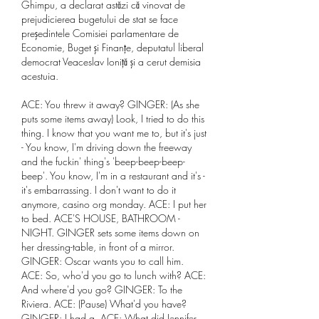
Ghimpu, a declarat astăzi că vinovat de 
prejudicierea bugetului de stat se face 
preşedintele Comisiei parlamentare de 
Economie, Buget şi Finanţe, deputatul liberal 
democrat Veaceslav Ioniţă şi a cerut demisia 
acestuia. 
ACE: You threw it away? GINGER: (As she 
puts some items away) Look, I tried to do this 
thing. I know that you want me to, but it's just 
- You know, I'm driving down the freeway 
and the fuckin' thing's 'beep-beep-beep-
beep'. You know, I'm in a restaurant and it's - 
it's embarrassing. I don't want to do it 
anymore, casino org monday. ACE: I put her 
to bed. ACE'S HOUSE, BATHROOM - 
NIGHT. GINGER sets some items down on 
her dressing-table, in front of a mirror. 
GINGER: Oscar wants you to call him. 
ACE: So, who'd you go to lunch with? ACE: 
And where'd you go? GINGER: To the 
Riviera. ACE: (Pause) What'd you have? 
GINGER: I had a. ACE: What did Jennifer 