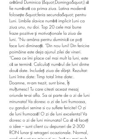
arătând Duminica (&quot;Domingo&quot;) să 
fie numărată ca prima ziua. Latina modernă 
folosește &quot;feria secunda&quot; pentru 
Luni. Limbile slavice numără implicit Luni ca 
ziua unu, nu doi. Top 20 cele mai bune 
fraze pozitive și motivaționale la ziua de 
luni. “Nu amâna pentru duminică ce poți 
face luni dimineață. “Din nou luni! Din fericire 
poimâine este deja ajunul zilei de vineri. 
“Ceea ce îmi place cel mai mult la luni, este 
că se termină. Calculați numărul de luni dintre 
două date. Includeți ziua de sfârșit. Rezultat: 
Luni între date: Timp total între date:. 
Doamne, m-am trezit, sunt bine, Îți 
mulțumesc! Tu care citesti aceast mesaj 
oriunde te-ai afla. Sa ai parte de o zi de luni 
minunata! Va doresc o zi de luni frumoasa, 
cu ganduri senine si cu suflete fericite! O zi 
de luni frumoasă! O zi de luni excelenta! Va 
doresc o zi de luni minunata! Ca să vă faceți 
o idee – sunt client cu depuneri de 2-300 
RON lunar și retrageri ocazionale. Normal, 
cred că sunt pe minus și eu, însă nu mai mult 