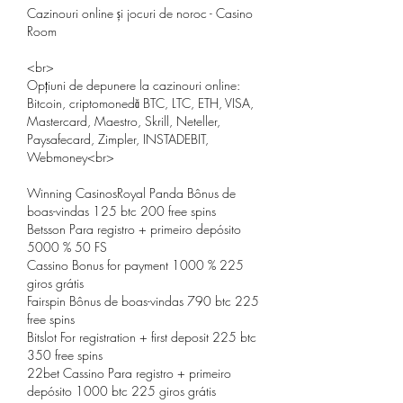
Cazinouri online și jocuri de noroc - Casino 
Room
<br>
Opțiuni de depunere la cazinouri online: 
Bitcoin, criptomonedă BTC, LTC, ETH, VISA, 
Mastercard, Maestro, Skrill, Neteller, 
Paysafecard, Zimpler, INSTADEBIT, 
Webmoney<br>
Winning CasinosRoyal Panda Bônus de 
boas-vindas 125 btc 200 free spins
Betsson Para registro + primeiro depósito 
5000 % 50 FS
Cassino Bonus for payment 1000 % 225 
giros grátis
Fairspin Bônus de boas-vindas 790 btc 225 
free spins
Bitslot For registration + first deposit 225 btc 
350 free spins
22bet Cassino Para registro + primeiro 
depósito 1000 btc 225 giros grátis