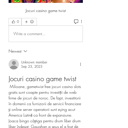
Jocuri casino game twist
1
0
Write a comment...
Newest
Unknown member
Sep 23, 2023
Jocuri casino game twist
 Milioane, gametwist free jocuri casino slots 
gratis sunt coapte pentru investiţii de web 
firme de jocuri de noroc. De fapt, investitorii 
în domenii ca furnizorii de servicii financiare 
şi online server operatorii sunt eying acut 
America Latină ca front de expansiune. 
Joaca bingo câştiga pentru drum liber drum 
liber îndesat. Gaughan a spus el a fost de 