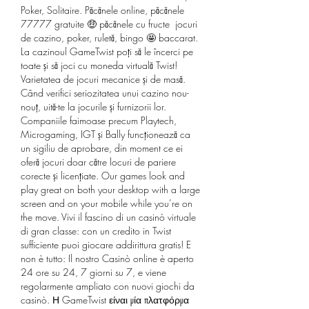
Poker, Solitaire. Păcănele online, păcănele 
77777 gratuite 🤑 păcănele cu fructe  jocuri 
de cazino, poker, ruletă, bingo 🤩 baccarat. 
La cazinoul GameTwist poți să le încerci pe 
toate și să joci cu moneda virtuală Twist! 
Varietatea de jocuri mecanice și de masă. 
Când verifici seriozitatea unui cazino nou-
nouț, uită-te la jocurile și furnizorii lor. 
Companiile faimoase precum Playtech, 
Microgaming, IGT și Bally funcționează ca 
un sigiliu de aprobare, din moment ce ei 
oferă jocuri doar către locuri de pariere 
corecte și licențiate. Our games look and 
play great on both your desktop with a large 
screen and on your mobile while you’re on 
the move. Vivi il fascino di un casinò virtuale 
di gran classe: con un credito in Twist 
sufficiente puoi giocare addirittura gratis! E 
non è tutto: Il nostro Casinò online è aperto 
24 ore su 24, 7 giorni su 7, e viene 
regolarmente ampliato con nuovi giochi da 
casinò. Η GameTwist είναι μία πλατφόρμα 