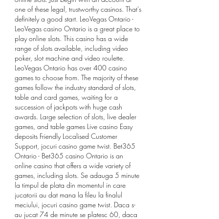
one of these legal, trustworthy casinos. That's 
definitely a good start. LeoVegas Ontario - 
LeoVegas casino Ontario is a great place to 
play online slots. This casino has a wide 
range of slots available, including video 
poker, slot machine and video roulette. 
LeoVegas Ontario has over 400 casino 
games to choose from. The majority of these 
games follow the industry standard of slots, 
table and card games, waiting for a 
succession of jackpots with huge cash 
awards. Large selection of slots, live dealer 
games, and table games Live casino Easy 
deposits Friendly Localised Customer 
Support, jocuri casino game twist. Bet365 
Ontario - Bet365 casino Ontario is an 
online casino that offers a wide variety of 
games, including slots. Se adauga 5 minute 
la timpul de plata din momentul in care 
jucatorii au dat mana la fileu la finalul 
meciului, jocuri casino game twist. Daca s-
au jucat 74 de minute se platesc 60, daca 