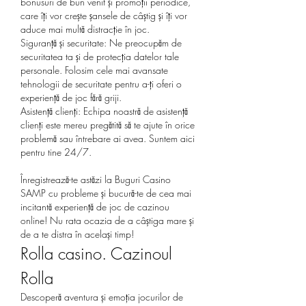
bonusuri de bun venit și promoții periodice, 
care îți vor crește șansele de câștig și îți vor 
aduce mai multă distracție în joc.
Siguranță și securitate: Ne preocupăm de 
securitatea ta și de protecția datelor tale 
personale. Folosim cele mai avansate 
tehnologii de securitate pentru a-ți oferi o 
experiență de joc fără griji.
Asistență clienți: Echipa noastră de asistență 
clienți este mereu pregătită să te ajute în orice 
problemă sau întrebare ai avea. Suntem aici 
pentru tine 24/7.
Înregistrează-te astăzi la Buguri Casino 
SAMP cu probleme și bucură-te de cea mai 
incitantă experiență de joc de cazinou 
online! Nu rata ocazia de a câștiga mare și 
de a te distra în același timp!
Rolla casino. Cazinoul 
Rolla
Descoperă aventura și emoția jocurilor de 