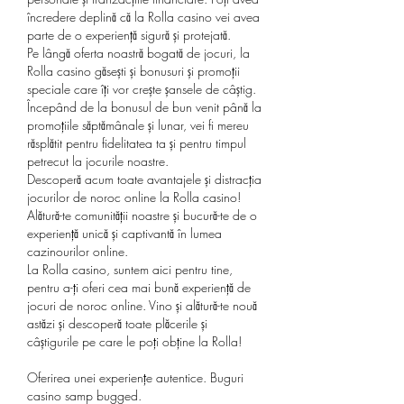
încredere deplină că la Rolla casino vei avea 
parte de o experiență sigură și protejată.
Pe lângă oferta noastră bogată de jocuri, la 
Rolla casino găsești și bonusuri și promoții 
speciale care îți vor crește șansele de câștig. 
Începând de la bonusul de bun venit până la 
promoțiile săptămânale și lunar, vei fi mereu 
răsplătit pentru fidelitatea ta și pentru timpul 
petrecut la jocurile noastre.
Descoperă acum toate avantajele și distracția 
jocurilor de noroc online la Rolla casino! 
Alătură-te comunității noastre și bucură-te de o 
experiență unică și captivantă în lumea 
cazinourilor online.
La Rolla casino, suntem aici pentru tine, 
pentru a-ți oferi cea mai bună experiență de 
jocuri de noroc online. Vino și alătură-te nouă 
astăzi și descoperă toate plăcerile și 
câștigurile pe care le poți obține la Rolla!
Oferirea unei experiențe autentice. Buguri 
casino samp bugged.