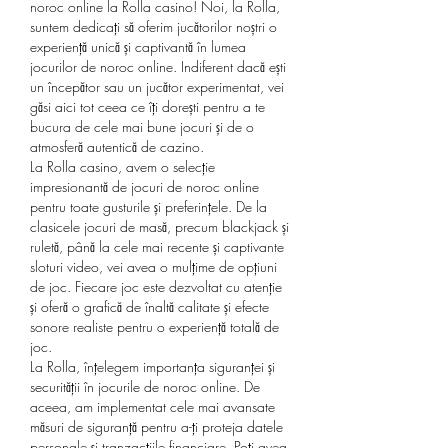
noroc online la Rolla casino! Noi, la Rolla, 
suntem dedicați să oferim jucătorilor noștri o 
experiență unică și captivantă în lumea 
jocurilor de noroc online. Indiferent dacă ești 
un începător sau un jucător experimentat, vei 
găsi aici tot ceea ce îți dorești pentru a te 
bucura de cele mai bune jocuri și de o 
atmosferă autentică de cazino.
La Rolla casino, avem o selecție 
impresionantă de jocuri de noroc online 
pentru toate gusturile și preferințele. De la 
clasicele jocuri de masă, precum blackjack și 
ruletă, până la cele mai recente și captivante 
sloturi video, vei avea o mulțime de opțiuni 
de joc. Fiecare joc este dezvoltat cu atenție 
și oferă o grafică de înaltă calitate și efecte 
sonore realiste pentru o experiență totală de 
joc.
La Rolla, înțelegem importanța siguranței și 
securității în jocurile de noroc online. De 
aceea, am implementat cele mai avansate 
măsuri de siguranță pentru a-ți proteja datele 
personale și tranzacțiile financiare. Poți avea 