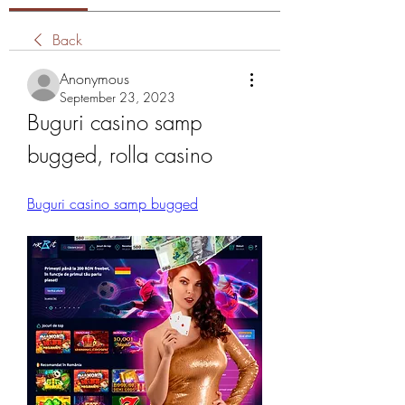
Back
Anonymous
September 23, 2023
Buguri casino samp 
bugged, rolla casino
Buguri casino samp bugged