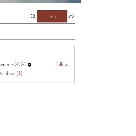
Join
awncare2020
Follow
are2020
Members (1)