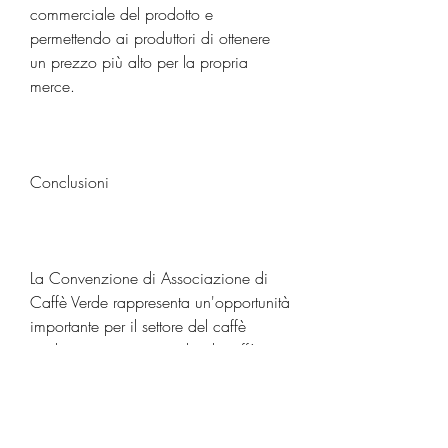
commerciale del prodotto e 
permettendo ai produttori di ottenere 
un prezzo più alto per la propria 
merce.
Conclusioni
La Convenzione di Associazione di 
Caffè Verde rappresenta un'opportunità 
importante per il settore del caffè 
verde, importatori e trader di caffè 
verde, produzione e 
commercializzazione del caffè verde. 
In particolare, la convenzione 
rappresenta un'opportunità di 