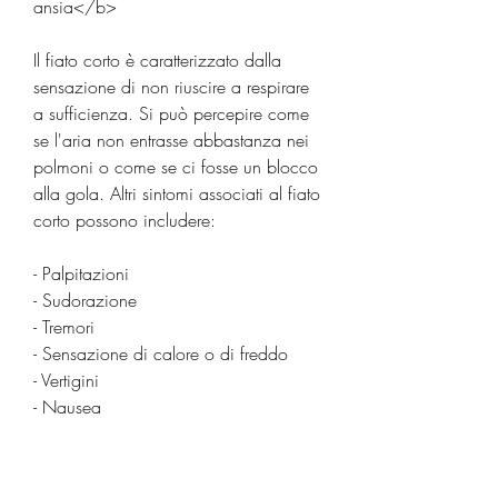
ansia</b>
Il fiato corto è caratterizzato dalla 
sensazione di non riuscire a respirare 
a sufficienza. Si può percepire come 
se l'aria non entrasse abbastanza nei 
polmoni o come se ci fosse un blocco 
alla gola. Altri sintomi associati al fiato 
corto possono includere:
- Palpitazioni
- Sudorazione
- Tremori
- Sensazione di calore o di freddo
- Vertigini
- Nausea
- Sensazione di svenimento
<b>Cause del fiato corto per 