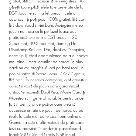
gratuit, fără a fi necesar să te înregistrezi! Aici 
găsești toate păcănelele tale preferate de la 
EGT. Jocurile sunt la fel precum cele din 
cazinouri și poți juca 100% gratuit, fără cont, 
fără download și fără bani. Adăugăm mereu 
jocuri noi, așa că fii pe fază! Joacă acum 
gratis păcănele online EGT precum: 20 
Super Hot, 40 Super Hot, Burning Hot, 
Dice&amp;Roll etc. Dar, dacă ești începător, 
acest tip îți oferă oportunitatea de a cunoaște 
mai bine lumea jocurilor de noroc. În plus, 
dacă nu ești pregătit să joci pe bani reali, ai 
posibilitatea să încerci jocuri 77777 gratis, 
fără bani. În aceasta categorie, o să gasești o 
colecție vastă de jocuri care garantează 
distracție maximă. Dacă Visa, MasterCard şi 
Maestro sunt general valabile pentru orice 
țară şi pentru orice jucător care vrea să 
acceseze un site de jocuri de noroc cu bani 
reali, la cele mai bune cazinouri online din 
Germania este o altă metodă de plată care 
iese cu adevărat în evidenţă, paysafecard. 
Joacă 500+ Sloturi Gratis Noi! Jocuri 