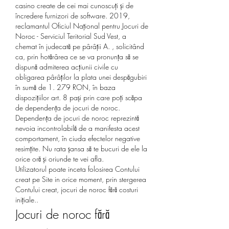
casino create de cei mai cunoscuți și de 
încredere furnizori de software. 2019, 
reclamantul Oficiul Naţional pentru Jocuri de 
Noroc - Serviciul Teritorial Sud Vest, a 
chemat în judecată pe pârâţii A. , solicitând 
ca, prin hotărârea ce se va pronunţa să se 
dispună admiterea acţiunii civile cu 
obligarea pârâţilor la plata unei despăgubiri 
în sumă de 1. 279 RON, în baza 
dispoziţiilor art. 8 pași prin care poți scăpa 
de dependența de jocuri de noroc. 
Dependența de jocuri de noroc reprezintă 
nevoia incontrolabilă de a manifesta acest 
comportament, în ciuda efectelor negative 
resimțite. Nu rata șansa să te bucuri de ele la 
orice oră și oriunde te vei afla. 
Utilizatorul poate inceta folosirea Contului 
creat pe Site in orice moment, prin stergerea 
Contului creat, jocuri de noroc fără costuri 
inițiale..
Jocuri de noroc fără 