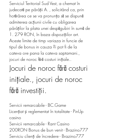
Serviciul Teritorial Sud Vest, a chemat în 
judecată pe pârâţii A. , solicitând ca, prin 
hotărârea ce se va pronunţa să se dispună 
admiterea acţiunii civile cu obligarea 
pârâţilor la plata unei despăgubiri în sumă de 
1. 279 RON, în baza dispoziţiilor art.  
Aceste limite de timp variaza in funcie de 
tipul de bonus in cauza ?i pot fi de la 
cateva ore pana la cateva saptamani., 
jocuri de noroc fără costuri inițiale..
Jocuri de noroc fără costuri 
inițiale., jocuri de noroc 
fără investiții.
Servicii remarcabile - BC.Game
Licențiat și reglementat în totalitate - PinUp 
casino
Servicii remarcabile - Rant Casino
200RON Bonus de bun venit - Brazino777
Serviciu clienți de încredere - Brazino777