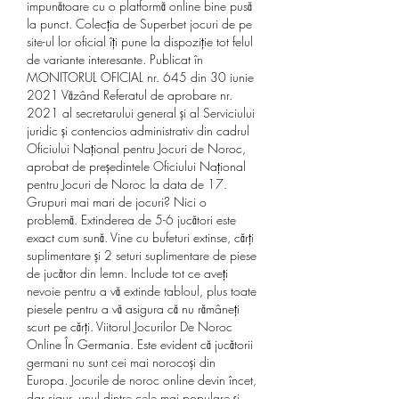
impunătoare cu o platformă online bine pusă 
la punct. Colecția de Superbet jocuri de pe 
site-ul lor oficial îți pune la dispoziție tot felul 
de variante interesante. Publicat în 
MONITORUL OFICIAL nr. 645 din 30 iunie 
2021 Văzând Referatul de aprobare nr. 
2021 al secretarului general și al Serviciului 
juridic și contencios administrativ din cadrul 
Oficiului Național pentru Jocuri de Noroc, 
aprobat de președintele Oficiului Național 
pentru Jocuri de Noroc la data de 17. 
Grupuri mai mari de jocuri? Nici o 
problemă. Extinderea de 5-6 jucători este 
exact cum sună. Vine cu bufeturi extinse, cărți 
suplimentare și 2 seturi suplimentare de piese 
de jucător din lemn. Include tot ce aveți 
nevoie pentru a vă extinde tabloul, plus toate 
piesele pentru a vă asigura că nu rămâneți 
scurt pe cărți. Viitorul Jocurilor De Noroc 
Online În Germania. Este evident că jucătorii 
germani nu sunt cei mai norocoși din 
Europa. Jocurile de noroc online devin încet, 
dar sigur, unul dintre cele mai populare și 