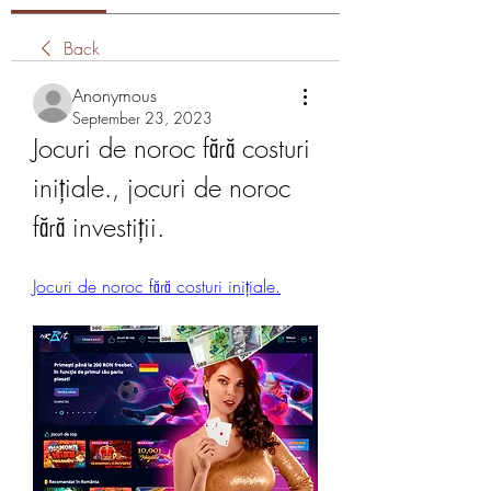
Back
Anonymous
September 23, 2023
Jocuri de noroc fără costuri 
inițiale., jocuri de noroc 
fără investiții.
Jocuri de noroc fără costuri inițiale.