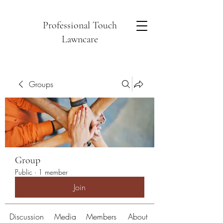
Professional Touch
Lawncare
Groups
Group
Public
·
1 member
Join
Discussion
Media
Members
About