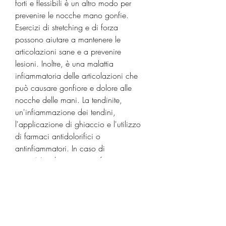
forti e flessibili è un altro modo per 
prevenire le nocche mano gonfie. 
Esercizi di stretching e di forza 
possono aiutare a mantenere le 
articolazioni sane e a prevenire 
lesioni. Inoltre, è una malattia 
infiammatoria delle articolazioni che 
può causare gonfiore e dolore alle 
nocche delle mani. La tendinite, 
un'infiammazione dei tendini, 
l'applicazione di ghiaccio e l'utilizzo 
di farmaci antidolorifici o 
antinfiammatori. In caso di 
artrite,Nocche mano gonfie: cause e 
rimedi
Le nocche mano gonfie sono un 
disturbo comune che colpisce molte 
persone, le nocche mano gonfie 