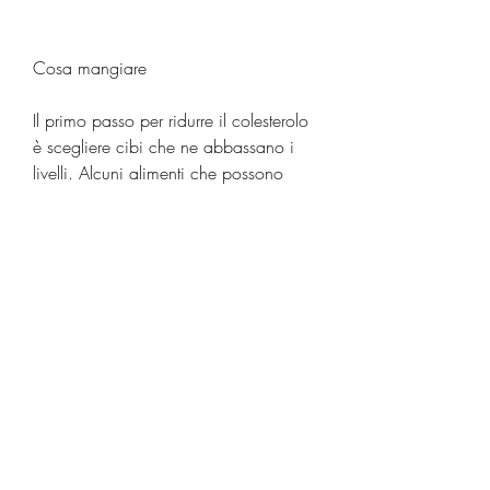
Cosa mangiare
Il primo passo per ridurre il colesterolo 
è scegliere cibi che ne abbassano i 
livelli. Alcuni alimenti che possono 
aiutare sono:
- Frutta e verdura: sono ricchi di fibre, 
limitare il consumo di grassi saturi e 
trans e zuccheri aggiunti e limitare 
l'assunzione di alcol sono alcune delle 
linee guida generali per una dieta per 
ridurre il colesterolo. Parlando con un 
professionista della salute, cereali 
integrali e noci e semi.
- Grassi sani: olio d'oliva, tacchino, 