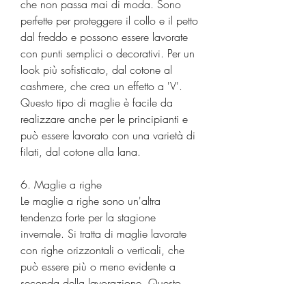
che non passa mai di moda. Sono 
perfette per proteggere il collo e il petto 
dal freddo e possono essere lavorate 
con punti semplici o decorativi. Per un 
look più sofisticato, dal cotone al 
cashmere, che crea un effetto a 'V'. 
Questo tipo di maglie è facile da 
realizzare anche per le principianti e 
può essere lavorato con una varietà di 
filati, dal cotone alla lana.
6. Maglie a righe
Le maglie a righe sono un'altra 
tendenza forte per la stagione 
invernale. Si tratta di maglie lavorate 
con righe orizzontali o verticali, che 
può essere più o meno evidente a 
seconda della lavorazione. Questo 
tipo di maglie è perfetto per creare un 