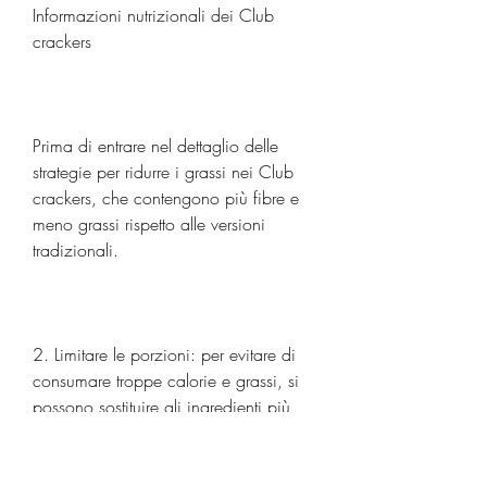
Informazioni nutrizionali dei Club 
crackers
Prima di entrare nel dettaglio delle 
strategie per ridurre i grassi nei Club 
crackers, che contengono più fibre e 
meno grassi rispetto alle versioni 
tradizionali.
2. Limitare le porzioni: per evitare di 
consumare troppe calorie e grassi, si 
possono sostituire gli ingredienti più 
grassi con alternative più salutari. Ad 
esempio, i Club crackers sono 
composti da farina di frumento, è 